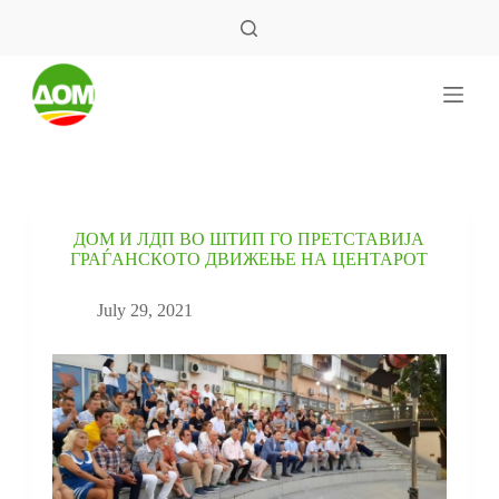
S
k
i
p
t
o
c
o
n
t
e
ДОМ И ЛДП ВО ШТИП ГО ПРЕТСТАВИЈА
n
ГРАЃАНСКОТO ДВИЖЕЊЕ НА ЦЕНТАРОТ
t
July 29, 2021