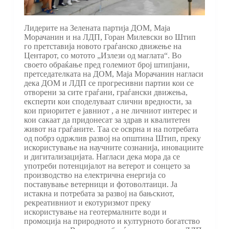
Лидерите на Зелената партија ДОМ, Маја
Морачанин и на ЛДП, Горан Милевски во Штип
го претставија новото граѓанско движење на
Центарот, со мотото „Излези од маглата“. Во
своето обраќање пред големиот број штипјани,
претседателката на ДОМ, Маја Морачанин нагласи
дека ДОМ и ЛДП се прогресивни партии кои се
отворени за сите граѓани, граѓански движења,
експерти кои споделуваат слични вредности, за
кои приоритет е јавниот , а не личниот интерес и
кои сакаат да придонесат за здрав и квалитетен
живот на граѓаните. Таа се осврна и на потребата
од побрз одржлив развој на општина Штип, преку
искористување на научните сознанија, иновациите
и дигитализацијата. Нагласи дека мора да се
употреби потенцијалот на ветерот и сонцето за
производство на електрична енергија со
поставување ветерници и фотоволтаици. Ја
истакна и потребата за развој на бањскиот,
рекреативниот и екотуризмот преку
искористување на геотермалните води и
промоција на природното и културното богатство