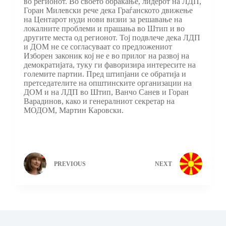
во регионот. Во своето обраќање, лидерот на ЛДП,
Горан Милевски рече дека Граѓанското движење
на Центарот нуди нови визии за решавање на
локалните проблеми и прашања во Штип и во
другите места од регионот. Тој подвлече дека ЛДП
и ДОМ не се согласуваат со предложениот
Изборен законик кој не е во прилог на развој на
демократијата, туку ги фаворизира интересите на
големите партии. Пред штипјани се обратија и
претседателите на општинските организации на
ДОМ и на ЛДП во Штип, Ванчо Санев и Горан
Варадинов, како и генералниот секретар на
МОДОМ, Мартин Каровски.
PREVIOUS
NEXT