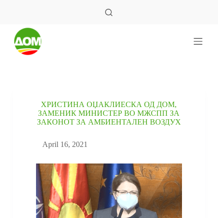
S
k
i
p
t
o
c
o
n
t
e
ХРИСТИНА ОЏАКЛИЕСКА ОД ДОМ,
n
ЗАМЕНИК МИНИСТЕР ВО МЖСПП ЗА
t
ЗАКОНОТ ЗА АМБИЕНТАЛЕН ВОЗДУХ
April 16, 2021