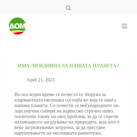
S
k
i
p
t
o
c
o
n
t
e
ИМА ЛИ ИДНИНА ЗА НАШАТА ПЛАНЕТА?
n
t
April 21, 2021
Во последно време се почесто се зборува за
алармантната еколошка состојба во која се наоѓа
нашава планета. Се почести се меѓународните он-
лајн научни собири на највисоко стручно ниво,
посветени токму на овој проблем, за да се спречи
натамошното загадување на природата, која што е
веќе загрижувачки затруена, за да престане
нарушувањето на еколошката рамнотежа,