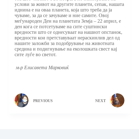
услови за живот на другите планети, сепак, нашата
иднина е на оваа планета, која што треба да ја
чуваме, за да се зачуваме и ние самите. Овој
меѓународен Ден на планетата Земја – 22 април, е
ден кога се потсетуваме на сите суштински
вредности што се однесуваат на нашиот опстанок,
вредности кои претставуваат нераскинлив дел од
нашите заложби за подобрување на животната
средина и подигнување на еколошката свест кај
сите луѓе во светот.
м-р Елисавета Марковиќ
PREVIOUS
NEXT