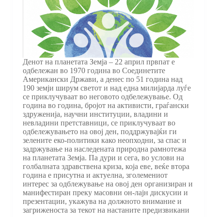
Денот на планетата Земја – 22 април првпат е
одбележан во 1970 година во Соединетите
Американски Држави, а денес по 51 година над
190 земји ширум светот и над една милијарда луѓе
се приклучуваат во неговото одбележување. Од
година во година, бројот на активисти, граѓански
здруженија, научни институции, владини и
невладини претставници, се приклучуваат во
одбележувањето на овој ден, поддржувајќи ги
зелените еко-политики како неопходни, за спас и
задржување на наследената природна рамнотежа
на планетата Земја. Па дури и сега, во услови на
голбалната здравствена криза, која еве, веќе втора
година е присутна и актуелна, зголемениот
интерес за одблежување на овој ден организиран и
манифестиран преку масовни он-лајн дискусии и
презентации, укажува на должното внимание и
загриженоста за текот на настаните предизвикани