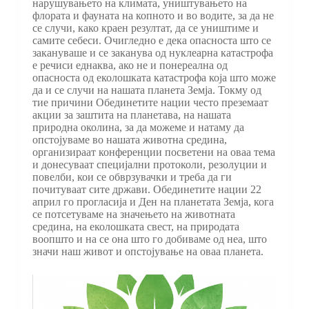
нарушувањето на климата, уништувањето на
флората и фауната на копното и во водите, за да не
се случи, како краен резултат, да се уништиме и
самите себеси. Очигледно е дека опасноста што се
закануваше и се заканува од нуклеарна катастрофа
е речиси еднаква, ако не и понереална од
опасноста од еколошката катастрофа која што може
да и се случи на нашата планета Земја. Токму од
тие причини Обединетите нации често преземаат
акции за заштита на планетава, на нашата
природна околина, за да можеме и натаму да
опстојуваме во нашата животна средина,
организираат конференции посветени на оваа тема
и донесуваат специјални протоколи, резолуции и
повелби, кои се обврзувачки и треба да ги
почитуваат сите држави. Обединетите нации 22
април го прогласија и Ден на планетата Земја, кога
се потсетуваме на значењето на животната
средина, на еколошката свест, на природата
воопшто и на се она што го добиваме од неа, што
значи наш живот и опстојување на оваа планета.