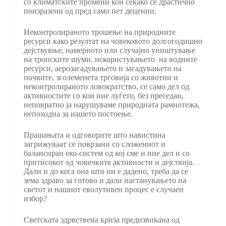
со климатските промени кои секако се драстично
поизразени од пред само пет децении.
Неконтролираното трошење на природните
ресурси како резултат на човековото долгогодишно
дејствувње, намерното или случајно уништување
на тропските шуми, искористувањето на водните
ресурси, аерозагадувањето и загадувањето на
почвите, зголеменета трговија со животни и
неконтролираното ловократство, се само дел од
активностите со кои ние луѓето, без преседан,
неповратно ја нарушуваме природната рамнотежа,
непоходна за нашето постоење.
Прашањата и одговорите што навистина
загрижуваат се поврзани со сложениот и
балансиран еко-систем од кој сме и ние дел и со
притисокот од човечките активности и дејствија.
Дали и до кога она што ни е дадено, треба да се
зема здраво за готово и дали настанувањето на
светот и нашиот еволутивен процес е случаен
избор?
Светската здрвствена криза предизвикана од