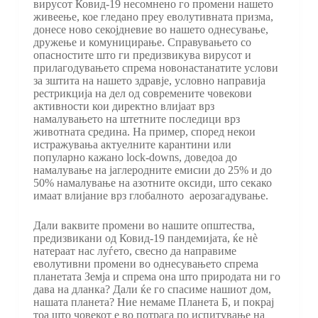
вирусот Ковид-19 несомнено го промени нашето
живеење, кое гледано преу еволутивната призма,
донесе ново секојдневие во нашето однесување,
дружење и комуницирање. Справувањето со
опасностите што ги предизвикува вирусот и
прилагодувањето спрема новонастанатите услови
за зштита на нашето здравје, условно направија
рестрикција на дел од современите човекови
активности кои директно влијаат врз
намалувањето на штетните последици врз
животната средина. На пример, според некои
истражувања актуелните карантини или
популарно кажано lock-downs, доведоа до
намалување на јаглеродните емисии до 25% и до
50% намалување на азотните оксиди, што секако
имаат влијание врз глобалното аерозагадување.
Дали ваквите промени во нашите општества,
предизвикани од Ковид-19 пандемијата, ќе нѐ
натераат нас луѓето, свесно да направиме
еволутивни промени во однесувањето спрема
планетата Земја и спрема она што природата ни го
дава на дланка? Дали ќе го спасиме нашиот дом,
нашата планета? Ние немаме Планета Б, и покрај
тоа што човекот е во потрага по испитување на