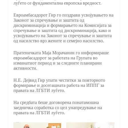
луѓето се фундаментална европска вредност.
Евроамбасадорот Гир го поздрави усвојувањето на
Законот за спречување и заштита од
дискриминација и формирањето на Комисијата за
спречување и заштита од дискриминација, како и
усвојувањето на Законот за спречување и заштита
од насилство врз жените и семејно насилство.
Пратеничката Маја Морачанин го информираше
евроамбасадорот за работата на Групата во
изминатиот период и за следните планирани
активности.
Н.Е. Дејвид Гир упати честитки за повторното
формирање и досегашната работа на ИППГ за
правата на ЛГБТИ луѓето.
На средбата беше договорена понатамошна
заедничка соработка со цел унапредување на
правата на ЛГБТИ луѓето.