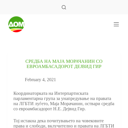
S
k
i
p
t
o
c
o
n
t
e
СРЕДБА НА МАЈА МОРАЧАНИН СО
n
ЕВРОАМБАСАДОРОТ ДЕЈВИД ГИР
t
February 4, 2021
Координаторката на Интерпартиската
парламентарна група за унапредување на правата
на ЛГБТИ луѓето, Маја Морачанин, оствари средба
со евроамбасадорот Н.Е. Дејвид Гир.
Тој истакна дека почитувањето на човековите
права и слободи, вклучително и правата на ЛГБТИ