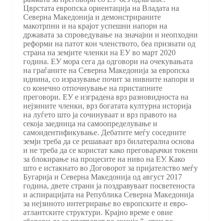
Цврстата европска ориентација на Владата на
Северна Македонија и демонстрираните
макотрпни и на крајот успешни напори на
државата за спроведување на значајни и неопходни
реформи на патот кон членството, беа признати од
страна на земјите членки на ЕУ во март 2020
година. ЕУ мора сега да одговори на очекувањата
на граѓаните на Северна Македонија за европска
иднина, со изразување почит за нивните напори и
со конечно отпочнување на пристапните
преговори. ЕУ е изградена врз разновидноста на
нејзините членки, врз богатата културна историја
на луѓето што ја сочинуваат и врз правото на
секоја заедница на самоопределување и
самоидентификување. Дебатите меѓу соседните
земји треба да се решаваат врз билатерална основа
и не треба да се користат како преговарачки токени
за блокирање на процесите на ниво на ЕУ. Како
што е истакнато во Договорот за пријателство меѓу
Бугарија и Северна Македонија од август 2017
година, двете страни ја поздравуваат посветеноста
и аспирацијата на Република Северна Македонија
за нејзиното интегрирање во европските и евро-
атлантските структури. Крајно време е овие