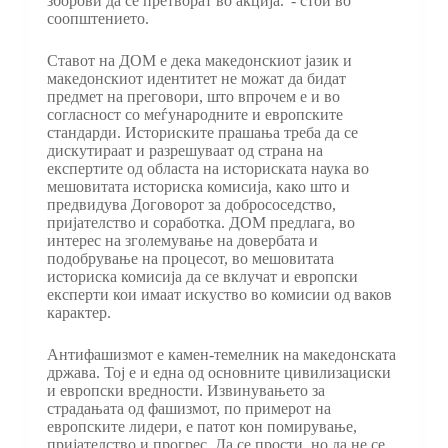
зборови да се претворат во акција.”- стои во
соопштението.
Ставот на ДОМ е дека македонскиот јазик и
македонскиот идентитет не можат да бидат
предмет на преговори, што впрочем е и во
согласност со меѓународните и европските
стандарди. Историските прашања треба да се
дискутираат и разрешуваат од страна на
експертите од областа на историската наука во
мешовитата историска комисија, како што и
предвидува Договорот за добрососедство,
пријателство и соработка. ДОМ предлага, во
интерес на зголемување на довербата и
подобрување на процесот, во мешовитата
историска комисија да се вклучат и европски
експерти кои имаат искуство во комисии од ваков
карактер.
Антифашизмот е камен-темелник на македонската
држава. Тој е и една од основните цивилизациски
и европски вредности. Извинувањето за
страдањата од фашизмот, по примерот на
европските лидери, е патот кон помирување,
пријателство и прогрес. Да се прости, но да не се