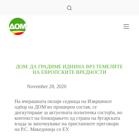
S
k
i
p
t
o
c
o
n
t
e
ДОМ: ДА ГРАДИМЕ ИДНИНА ВРЗ ТЕМЕЛИТЕ
n
НА ЕВРОПСКИТЕ ВРЕДНОСТИ
t
November 28, 2020
На вчерашната онлајн седница на Извршниот
одбор на ДОМ во проширен состав, се
дискутираше за актуелната политичка состојба, во
контекст на блокирањето од страна на бугарската
влада за започнување на пристапните преговори
на Р.С. Македонија со ЕУ.