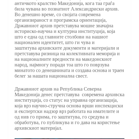
античкото кралство Македонија, кога таа граѓа
била чувана во познатиот Александриски архив.
Во денешно време, со својата современа
организираност и програмска ориентација,
Државниот архив претставува мошне значајна
историско-научна и културна институција, која
што е една од главните столбови на нашиот
национален идентитет, што ги чува и
заштитува архивските документи и материјали и
претставува ризница на колективната меморија и
на националните вредности на македонскиот
народ, најмногу поради тоа што го поврзува
минатото со денешнината и создава основа и траен
белег за нашата национална свест.
Државниот архив на Република Северна
Македонија денес претставува современа архивска
институција, со статус на управна организација,
која врз научно-стручна основа врши инспекциски
и експертски надзор врз работата на имателите и
од нив го прима, го заштитува, го средува и
обработува, го публикува и го дава на користење
архивскиот материјал.