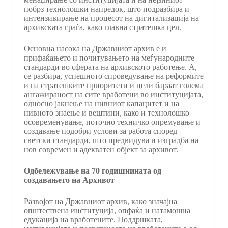
побрз технолошки напредок, што подразбира и
интензивирање на процесот на дигитализација на
архивската граѓа, како главна стратешка цел.
Основна насока на Државниот архив е и
прифаќањето и почитувањето на меѓународните
стандарди во сферата на архивското работење. А,
се разбира, успешното спроведување на реформите
и на стратешките приоритети и цели бараат голема
ангажираност на сите вработени во институцијата,
односно јакнење на нивниот капацитет и на
нивното знаење и вештини, како и технолошко
осовременување, поточно техничко опремување и
создавање подобри услови за работа според
светски стандарди, што предвидува и изградба на
нов современ и адекватен објект за архивот.
Одбележување на 70 годишнината од
создавањето на Архивот
Развојот на Државниот архив, како значајна
општествена институција, опфаќа и натамошна
едукација на вработените. Поддршката,