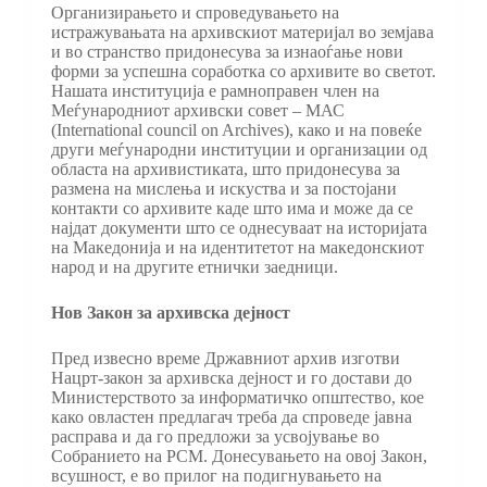
Организирањето и спроведувањето на
истражувањата на архивскиот материјал во земјава
и во странство придонесува за изнаоѓање нови
форми за успешна соработка со архивите во светот.
Нашата институција е рамноправен член на
Меѓународниот архивски совет – МАС
(International council on Archives), како и на повеќе
други меѓународни институции и организации од
областа на архивистиката, што придонесува за
размена на мислења и искуства и за постојани
контакти со архивите каде што има и може да се
најдат документи што се однесуваат на историјата
на Македонија и на идентитетот на македонскиот
народ и на другите етнички заедници.
Нов Закон за архивска дејност
Пред извесно време Државниот архив изготви
Нацрт-закон за архивска дејност и го достави до
Министерството за информатичко општество, кое
како овластен предлагач треба да спроведе јавна
расправа и да го предложи за усвојување во
Собранието на РСМ. Донесувањето на овој Закон,
всушност, е во прилог на подигнувањето на