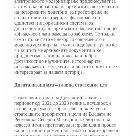
електронското модернизирање придонесуваат за
автоматска обработка на архивските документи и
на историските податоци, за проектирање на
апликативни софтвери, за формирање на
единствен информациски систем и за
дигитализација на архивското наследство, процес
кој наскоро планираме да го забрзаме. Со тоа, не
само што ќе фатиме чекор со современото и
модерно архивирање, туку и подобро и трајно ќе
ги заштитиме архивските документи и ќе
придонесеме за нивна полесна и побрза
достапност до научниците, историчарите,
истражувачите, студентите и до сите оние што се
интересираат за нашата историја.
Дигитализацијата – главна стратешка цел
Стратешкиот план на Државниот архив за
периодот од 2021 до 2023 година, всушност, е
основен документ, кој во себе ги вклучува и
стратешките приоритети и цели на Владата на
Република Северна Македонија. Овој план на
извесен начин претставува и предвидлив процес
на позитивни промени во самото организирање и
менаџирање со институцијата и на нејзиниот