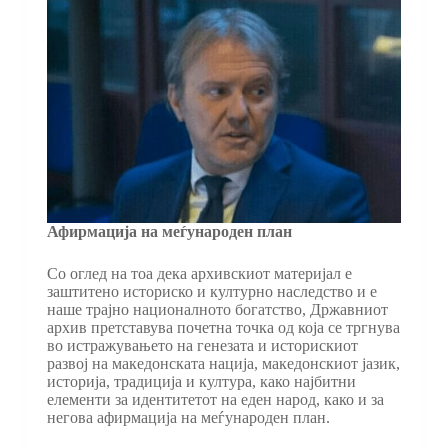
Афирмација на меѓународен план
Со оглед на тоа дека архивскиот материјал е
заштитено историско и културно наследство и е
наше трајно националното богатство, Државниот
архив претставува почетна точка од која се тргнува
во истражувањето на генезата и историскиот
развој на македонската нација, македонскиот јазик,
историја, традиција и култура, како најбитни
елементи за идентитетот на еден народ, како и за
негова афирмација на меѓународен план.