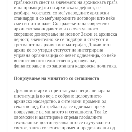
граѓанската свест за значењето на архивската граѓа
и на промоцијата на архивската дејност, се
разбира, усогласен со меѓународните архивски
стандарди и со меѓународните договори што веќе
сме ги потпишале. Со градењето на современо
архивско законодавство и со очекуваното
скорешно донесување на новиот Закон за архивска
дејност, значително ќе се подобри и статусот и
третманот на архивскиот материјал, Државниот
архив ќе го утврди статусот на интегрирана
управна организација со девет одделенија, со веќе
воспоставеното единствено управување,
финансирање и со зацртаната кадровска политика.
Поврзување на минатото со сегашноста
Државниот архив претставува специјализирана
институција во која е собрано целокупното
архивско наследство, а сите идни промени од
секаков вид, би требало да се одвиваат преку
поврзување на минатото и сегашноста. Тоа ќе
овозможи и адаптирање спрема глобалните
технолошки достигнувања што се случуваат во
светот, зашто големите промени предизвикани од