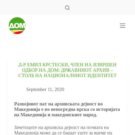
S
k
i
p
t
o
c
o
n
t
e
Д-Р ЕМИЛ КРСТЕСКИ, ЧЛЕН НА ИЗВРШЕН
n
ОДБОР НА ДОМ: ДРЖАВНИОТ АРХИВ –
t
СТОЛБ НА НАЦИОНАЛНИОТ ИДЕНТИТЕТ
September 11, 2020
Развојниот пат на архивската дејност во
Македонија е во непосредна врска со историјата
на Македонија и македонскиот народ.
Зачетоците на архивска дејност на почвата на
Македонија може да се бараат уште за време на