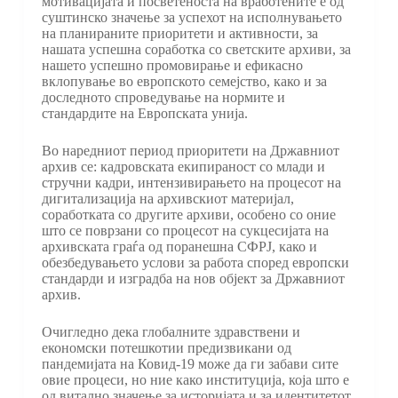
мотивацијата и посветеноста на вработените е од
суштинско значење за успехот на исполнувањето
на планираните приоритети и активности, за
нашата успешна соработка со светските архиви, за
нашето успешно промовирање и ефикасно
вклопување во европското семејство, како и за
доследното спроведување на нормите и
стандардите на Европската унија.
Во наредниот период приоритети на Државниот
архив се: кадровската екипираност со млади и
стручни кадри, интензивирањето на процесот на
дигитализација на архивскиот материјал,
соработката со другите архиви, особено со оние
што се поврзани со процесот на сукцесијата на
архивската граѓа од поранешна СФРЈ, како и
обезбедувањето услови за работа според европски
стандарди и изградба на нов објект за Државниот
архив.
Очигледно дека глобалните здравствени и
економски потешкотии предизвикани од
пандемијата на Ковид-19 може да ги забави сите
овие процеси, но ние како институција, која што е
од витално значење за историјата и за идентитетот