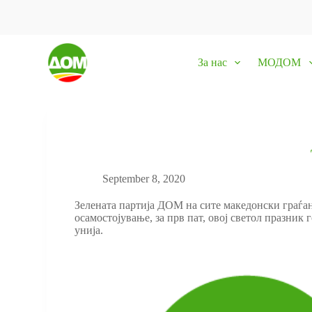
S
k
i
p
За нас
МОДОМ
t
o
c
o
n
t
e
n
t
September 8, 2020
Зелената партија ДОМ на сите македонски граѓан
осамостојување, за прв пат, овој светол празни
унија.