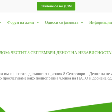
Зачлени се во ДОМ
Форум на жени
Односи со јавноста
Информации 
ДОМ: ЧЕСТИТ 8 СЕПТЕМВРИ-ДЕНОТ НА НЕЗАВИСНОСТА
и им го честита државниот празник 8 Септември – Денот на нез
к го прославуваме како полноправна членка на НАТО и добиена од