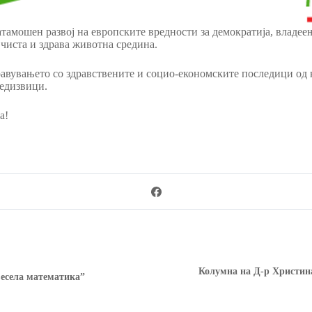
тамошен развој на европските вредности за демократија, владее
 чиста и здрава животна средина.
авувањето со здравствените и социо-економските последици од к
редизвици.
а!
Колумна на Д-р Христин
есела математика”