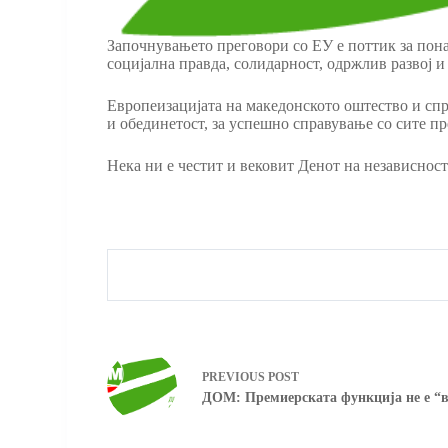
Започнувањето преговори со ЕУ е поттик за пона
социјална правда, солидарност, одржлив развој и
Европеизацијата на македонското оштество и спр
и обединетост, за успешно справување со сите п
Нека ни е честит и вековит Денот на независност
PREVIOUS
POST
ДОМ: Премиерската функција не е “в