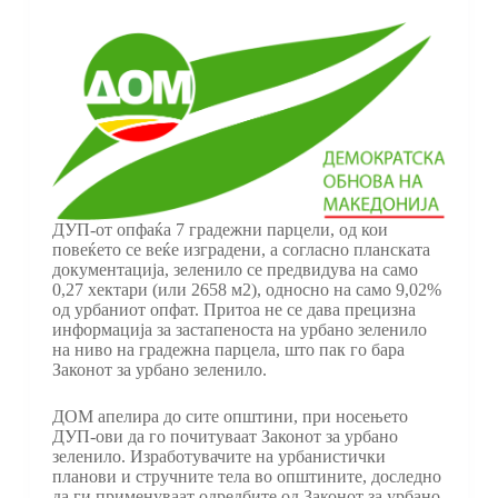
ДУП-от опфаќа 7 градежни парцели, од кои
повеќето се веќе изградени, а согласно планската
документација, зеленило се предвидува на само
0,27 хектари (или 2658 м2), односно на само 9,02%
од урбаниот опфат. Притоа не се дава прецизна
информација за застапеноста на урбано зеленило
на ниво на градежна парцела, што пак го бара
Законот за урбано зеленило.
ДОМ апелира до сите општини, при носењето
ДУП-ови да го почитуваат Законот за урбано
зеленило. Изработувачите на урбанистички
планови и стручните тела во општините, доследно
да ги применуваат одредбите од Законот за урбано