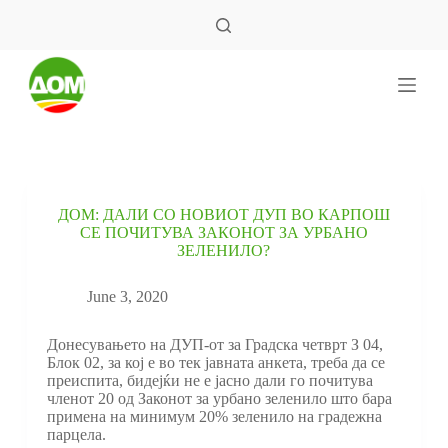
S
k
i
p
t
o
c
o
n
t
e
ДОМ: ДАЛИ СО НОВИОТ ДУП ВО КАРПОШ
n
СЕ ПОЧИТУВА ЗАКОНОТ ЗА УРБАНО
t
ЗЕЛЕНИЛО?
June 3, 2020
Донесувањето на ДУП-от за Градска четврт З 04,
Блок 02, за кој е во тек јавната анкета, треба да се
преиспита, бидејќи не е јасно дали го почитува
членот 20 од Законот за урбано зеленило што бара
примена на минимум 20% зеленило на градежна
парцела.