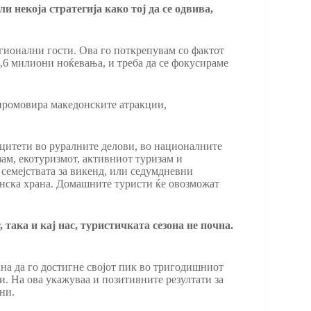
 некоја стратегија како тој да се одвива,
егионални гости. Ова го поткрепувам со фактот
1,6 милиони ноќевања, и треба да се фокусираме
 промовира македонските атракции,
ацитети во руралните делови, во националните
зам, екотуризмот, активниот туризам и
 семејствата за викенд, или седумдневни
анска храна. Домашните туристи ќе овозможат
 така и кај нас, туристичката сезона не почна.
на да го достигне својот пик во тригодишниот
ти. На ова укажуваа и позитивните резултати за
ни.