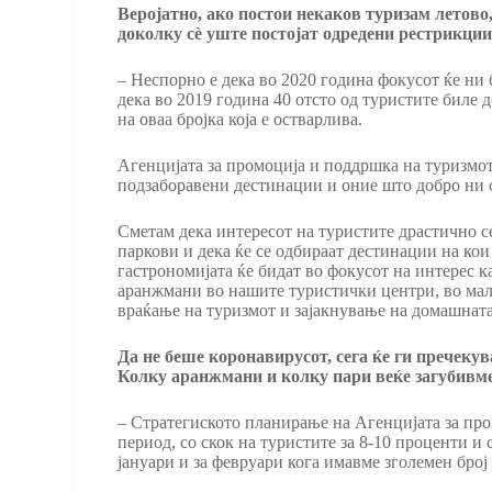
Веројатно, ако постои некаков туризам летово,
доколку сѐ уште постојат одредени рестрикции
– Неспорно е дека во 2020 година фокусот ќе ни
дека во 2019 година 40 отсто од туристите биле
на оваа бројка која е остварлива.
Агенцијата за промоција и поддршка на туризмот
подзаборавени дестинации и оние што добро ни с
Сметам дека интересот на туристите драстично с
паркови и дека ќе се одбираат дестинации на кои
гастрономијата ќе бидат во фокусот на интерес к
аранжмани во нашите туристички центри, во мал
враќање на туризмот и зајакнување на домашната 
Да не беше коронавирусот, сега ќе ги пречекува
Колку аранжмани и колку пари веќе загубивм
– Стратегиското планирање на Агенцијата за про
период, со скок на туристите за 8-10 проценти и
јануари и за февруари кога имавме зголемен број