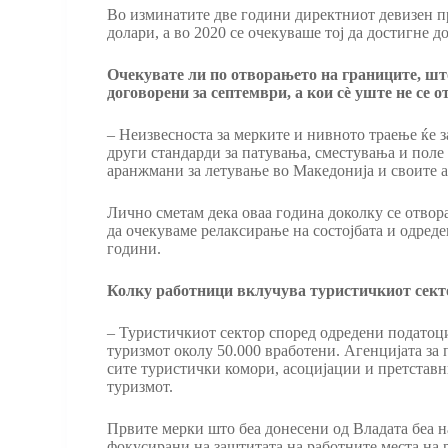
Во изминатите две години директниот девизен пр
долари, а во 2020 се очекуваше тој да достигне 
Очекувате ли по отворањето на границите, што
договорени за септември, а кои сѐ уште не се 
– Неизвесноста за мерките и нивното траење ќе з
други стандарди за патувања, сместувања и поле
аранжмани за летување во Македонија и своите 
Лично сметам дека оваа година доколку се отвор
да очекуваме релаксирање на состојбата и одред
години.
Колку работници вклучува туристичкиот сектор
– Туристичкиот сектор според одредени податоц
туризмот околу 50.000 вработени. Агенцијата за
сите туристички комори, асоцијации и претставни
туризмот.
Првите мерки што беа донесени од Владата беа н
фокусирани на заштитата на работните места на р