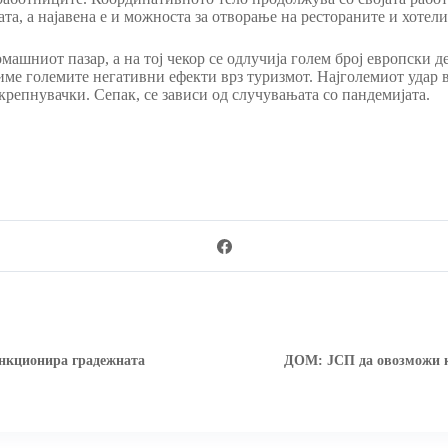
та, а најавена е и можноста за отворање на рестораните и хотели
машниот пазар, а на тој чекор се одлучија голем број европски 
име големите негативни ефекти врз туризмот. Најголемиот удар в
акрепнувачки. Сепак, се зависи од случувањата со пандемијата.
нкционира градежната
ДОМ: ЈСП да овозможи ко