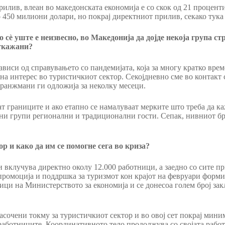
илив, влеан во македонската економија е со скок од 21 процент
до 450 милиони долари, но покрај директниот прилив, секако тук
 сѐ уште е неизвесно, во Македонија да дојде некоја група 
откажани?
ависи од справувањето со пандемијата, која за многу кратко врем
 на интерес во туристичкиот сектор. Секојдневно сме во контакт
аранжмани ги одложија за неколку месеци.
ат границите и ако етапно се намалуваат мерките што треба да к
ени групи регионални и традиционални гости. Сепак, нивниот бр
 и како да им се помогне сега во криза?
и вклучува директно околу 12.000 работници, а заедно со сите
 промоција и поддршка за туризмот кон крајот на февруари форми
ци на Министерството за економија и се донесоа голем број зак
асочени токму за туристичкиот сектор и во овој сет покрај мини
аботниците. Координативното тело продолжува со својата работа, 