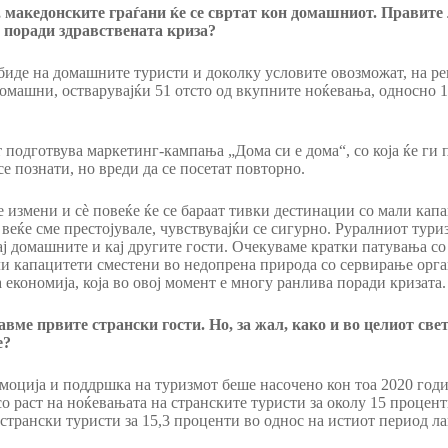
 македонските граѓани ќе се свртат кон домашниот. Правите ли
 поради здравствената криза?
 биде на домашните туристи и доколку условите овозможат, на р
 домашни, остварувајќи 51 отсто од вкупните ноќевања, односно 
 подготвува маркетинг-кампања „Дома си е дома“, со која ќе ги
е познати, но вреди да се посетат повторно.
е измени и сѐ повеќе ќе се бараат тивки дестинации со мали кап
 веќе сме престојувале, чувствувајќи се сигурно. Руралниот тури
ај домашните и кај другите гости. Очекуваме кратки патувања со
и капацитети сместени во недопрена природа со сервирање орг
економија, која во овој момент е многу ранлива поради кризата.
вме првите странски гости. Но, за жал, како и во целиот свет,
е?
моција и поддршка на туризмот беше насочено кон тоа 2020 годи
 со раст на ноќевањата на странските туристи за околу 15 процен
 странски туристи за 15,3 проценти во однос на истиот период ла