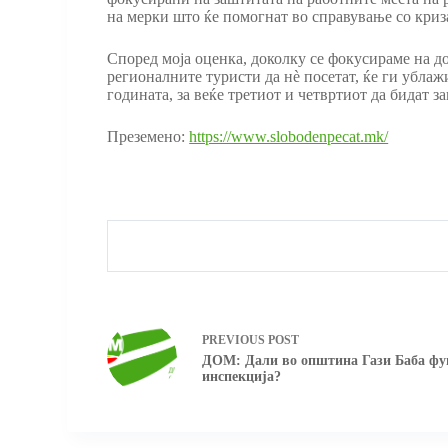
на мерки што ќе помогнат во справување со криза
Според моја оценка, доколку се фокусираме на до
регионалните туристи да нѐ посетат, ќе ги ублаж
годината, за веќе третиот и четвртиот да бидат з
Преземено:
https://www.slobodenpecat.mk/
PREVIOUS
POST
ДОМ: Дали во општина Гази Баба фу
инспекција?