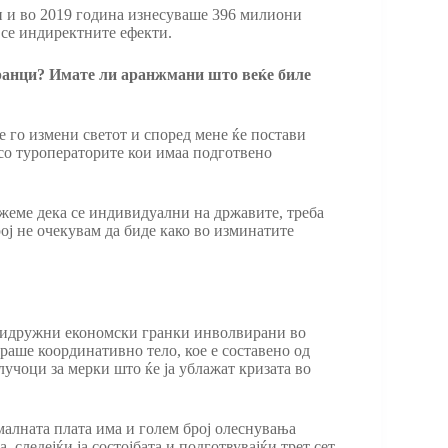
и и во 2019 година изнесуваше 396 милиони
а се индиректните ефекти.
странци? Имате ли аранжмани што веќе биле
е го измени светот и според мене ќе постави
 со туроператорите кои имаа подготвено
ажеме дека се индивидуални на државите, треба
ој не очекувам да биде како во изминатите
 придружни економски гранки инволвирани во
раше координативно тело, кое е составено од
лучоци за мерки што ќе ја ублажат кризата во
малната плата има и голем број олеснувања
следејќи ја состојбата и подготвувајќи трет сет