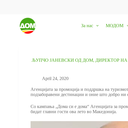
S
k
i
p
За нас
МОДОМ
t
o
c
o
n
t
e
ЉУПЧО ЈАНЕВСКИ ОД ДОМ, ДИРЕКТОР НА
n
t
April 24, 2020
Агенцијата за промоција и поддршка на туризмот
подзаборавени дестинации и оние што добро ни с
Со кампања „Дома си е дома“ Агенцијата за пром
бидат главни гости ова лето во Македонија.