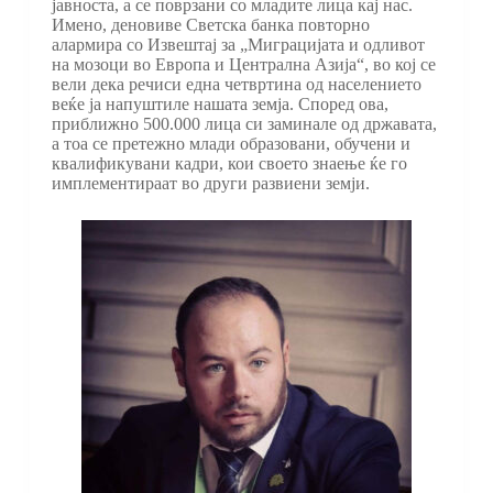
јавноста, а се поврзани со младите лица кај нас.
Имено, деновиве Светска банка повторно
алармира со Извештај за „Миграцијата и одливот
на мозоци во Европа и Централна Азија“, во кој се
вели дека речиси една четвртина од населението
веќе ја напуштиле нашата земја. Според ова,
приближно 500.000 лица си заминале од државата,
а тоа се претежно млади образовани, обучени и
квалификувани кадри, кои своето знаење ќе го
имплементираат во други развиени земји.