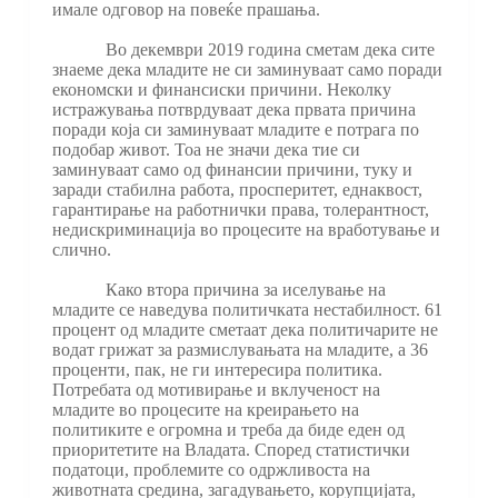
имале одговор на повеќе прашања.
Во декември 2019 година сметам дека сите
знаеме дека младите не си заминуваат само поради
економски и финансиски причини. Неколку
истражувања потврдуваат дека првата причина
поради која си заминуваат младите е потрага по
подобар живот. Тоа не значи дека тие си
заминуваат само од финансии причини, туку и
заради стабилна работа, просперитет, еднаквост,
гарантирање на работнички права, толерантност,
недискриминација во процесите на вработување и
слично.
Како втора причина за иселување на
младите се наведува политичката нестабилност. 61
процент од младите сметаат дека политичарите не
водат грижат за размислувањата на младите, а 36
проценти, пак, не ги интересира политика.
Потребата од мотивирање и вклученост на
младите во процесите на креирањето на
политиките е огромна и треба да биде еден од
приоритетите на Владата. Според статистички
податоци, проблемите со одржливоста на
животната средина, загадувањето, корупцијата,