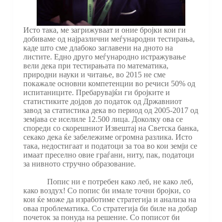
Исто така, ме загрижуваат и оние бројки кои ги
добиваме од најразлични меѓународни тестирања,
каде што сме длабоко заглавени на дното на
листите. Едно друго меѓународно истражување
вели дека при тестирањата по математика,
природни науки и читање, во 2015 не сме
покажале основни компетенции во речиси 50% од
испитаниците. Пребарувајќи ги бројките и
статистиките дојдов до податок од Државниот
завод за статистика дека во период од 2005-2017 од
земјава се иселиле 12.500 лица. Доколку ова се
спореди со скорешниот Извештај на Светска банка,
секако дека ќе забележиме огромна разлика. Исто
така, недостигаат и податоци за тоа во кои земји се
имаат преселно овие граѓани, ниту, пак, податоци
за нивното стручно образование.
Попис ни е потребен како леб, не како леб,
како воздух! Со попис би имале точни бројки, со
кои ќе може да изработиме стратегија и анализа на
оваа проблематика. Со стратегија би биле на добар
почеток за понуда на решение. Со пописот би