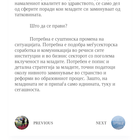
намалениот квалитет во здравството, се само дел
од сферите поради кои младите си заминуваат од
татковината.
Што да се прави?
Потребна е суштинска промена на
ситуацијата. Потребна е подобра меѓусекторска
соработка и комуникација во речиси сите
институции и во бизнис секторот со поголема
вклученост на младите. Потребен е попис и
детална стратегија за младите, точни податоци
околу нивното заминување во странство и
реформи во образовниот процес. Зашто, на
младината не и припаѓа само иднината, туку и
сегашноста.
PREVIOUS
NEXT