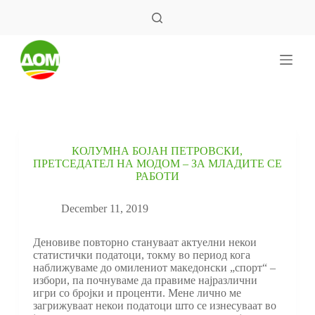
S
k
i
p
t
o
c
o
n
t
e
КОЛУМНА БОЈАН ПЕТРОВСКИ,
n
ПРЕТСЕДАТЕЛ НА МОДОМ – ЗА МЛАДИТЕ СЕ
t
РАБОТИ
December 11, 2019
Деновиве повторно стануваат актуелни некои
статистички податоци, токму во период кога
наближуваме до омилениот македонски „спорт“ –
избори, па почнуваме да правиме најразлични
игри со бројки и проценти. Мене лично ме
загрижуваат некои податоци што се изнесуваат во