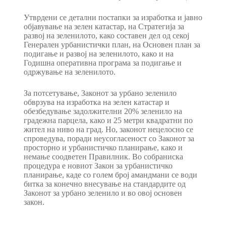
Утврдени се детални постапки за изработка и јавно
објавување на зелен катастар, на Стратегија за
развој на зеленилото, како составен дел од секој
Генерален урбанистички план, на Основен план за
подигање и развој на зеленилото, како и на
Годишна оперативна програма за подигање и
одржување на зеленилото.
За потсетување, Законот за урбано зеленило
обврзува на изработка на зелен катастар и
обезбедување задолжителни 20% зеленило на
градежна парцела, како и 25 метри квадратни по
жител на ниво на град. Но, законот нецелосно се
спроведува, поради неусогласеност со Законот за
просторно и урбанистичко планирање, како и
немање соодветен Правилник. Во собраниска
процедура е новиот Закон за урбанистичко
планирање, каде со голем број амандмани се води
битка за конечно внесување на стандардите од
Законот за урбано зеленило и во овој основен
закон.