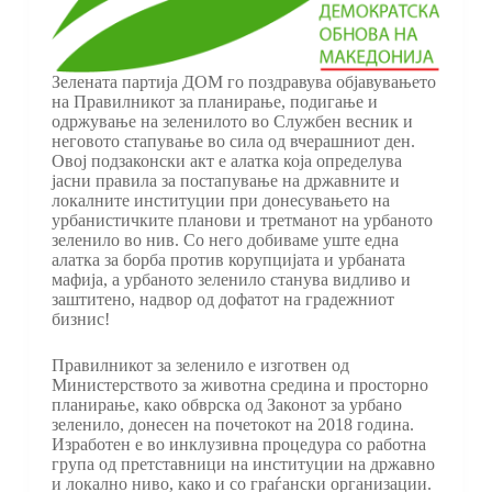
Зелената партија ДОМ го поздравува објавувањето
на Правилникот за планирање, подигање и
одржување на зеленилото во Службен весник и
неговото стапување во сила од вчерашниот ден.
Овој подзаконски акт е алатка која определува
јасни правила за постапување на државните и
локалните институции при донесувањето на
урбанистичките планови и третманот на урбаното
зеленило во нив. Со него добиваме уште една
алатка за борба против корупцијата и урбаната
мафија, а урбаното зеленило станува видливо и
заштитено, надвор од дофатот на градежниот
бизнис!
Правилникот за зеленило е изготвен од
Министерството за животна средина и просторно
планирање, како обврска од Законот за урбано
зеленило, донесен на почетокот на 2018 година.
Изработен е во инклузивна процедура со работна
група од претставници на институции на државно
и локално ниво, како и со граѓански организации.