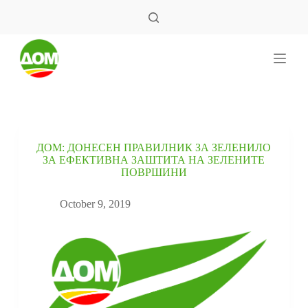
S
k
i
p
t
o
c
o
n
t
e
ДОМ: ДОНЕСЕН ПРАВИЛНИК ЗА ЗЕЛЕНИЛО
n
ЗА ЕФЕКТИВНА ЗАШТИТА НА ЗЕЛЕНИТЕ
t
ПОВРШИНИ
October 9, 2019