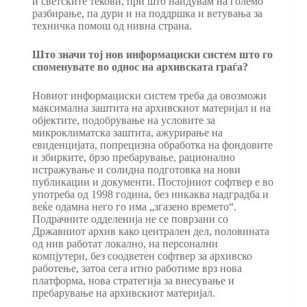
и светските текови, при што наидувам на големо
разбирање, па дури и на поддршка и ветувања за
техничка помош од нивна страна.
Што значи тој нов информациски систем што го
споменувате во однос на архивската граѓа?
Новиот информациски систем треба да овозможи
максимална заштита на архивскиот материјал и на
објектите, подобрување на условите за
микроклиматска заштита, ажурирање на
евиденцијата, попрецизна обработка на фондовите
и збирките, брзо пребарување, рационално
истражување и солидна подготовка на нови
публикации и документи. Постојниот софтвер е во
употреба од 1998 година, без никаква надградба и
веќе одамна него го има „згазено времето“.
Подрачните одделенија не се поврзани со
Државниот архив како централен дел, половината
од нив работат локално, на персонални
компјутери, без соодветен софтвер за архивско
работење, затоа сега итно работиме врз нова
платформа, нова стратегија за внесување и
пребарување на архивскиот материјал.