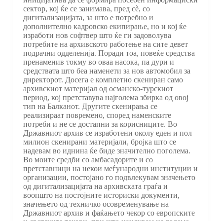
сектор, кој ќе се занимава, пред сè, со
дигитализацијата, за што е потребно и
дополнително кадровско екипирање, но и кој ќе
изработи нов софтвер што ќе ги задоволува
потребите на архивското работење на сите девет
подрачни одделенија. Поради тоа, повеќе средства
пренаменив токму во оваа насока, па дури и
средствата што беа наменети за нов автомобил за
директорот. Досега е комплетно скениран само
архивскиот материјал од османско-турскиот
период, кој претставува најголема збирка од овој
тип на Балканот. Другите скенирања се
реализираат повремено, според наменските
потреби и не се достапни за корисниците. Во
Државниот архив се изработени околу еден и пол
милион скенирани материјали, бројка што се
надевам во иднина ќе биде значително поголема.
Во моите средби со амбасадорите и со
претставници на некои меѓународни институции и
организации, постојано го подвлекувам значењето
од дигитализацијата на архивската граѓа и
воопшто на постојните историски документи,
значењето од техничко осовременување на
Државниот архив и фаќањето чекор со европските