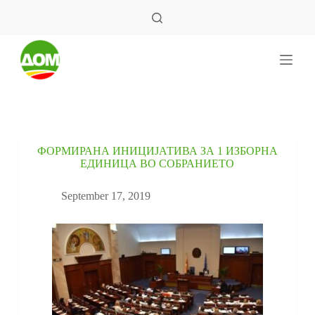
S
k
i
p
t
o
c
o
n
t
e
ФОРМИРАНА ИНИЦИЈАТИВА ЗА 1 ИЗБОРНА
n
ЕДИНИЦА ВО СОБРАНИЕТО
t
September 17, 2019