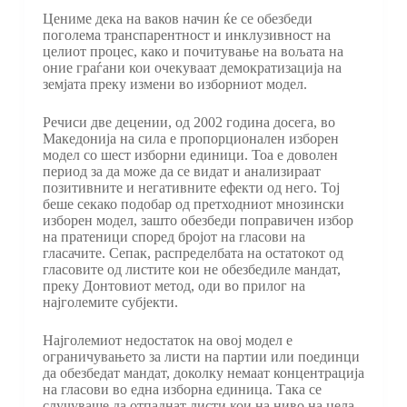
Цениме дека на ваков начин ќе се обезбеди
поголема транспарентност и инклузивност на
целиот процес, како и почитување на вољата на
оние граѓани кои очекуваат демократизација на
земјата преку измени во изборниот модел.
Речиси две децении, од 2002 година досега, во
Македонија на сила е пропорционален изборен
модел со шест изборни единици. Тоа е доволен
период за да може да се видат и анализираат
позитивните и негативните ефекти од него. Тој
беше секако подобар од претходниот мнозински
изборен модел, зашто обезбеди поправичен избор
на пратеници според бројот на гласови на
гласачите. Сепак, распределбата на остатокот од
гласовите од листите кои не обезбедиле мандат,
преку Донтовиот метод, оди во прилог на
најголемите субјекти.
Најголемиот недостаток на овој модел е
ограничувањето за листи на партии или поединци
да обезбедат мандат, доколку немаат концентрација
на гласови во една изборна единица. Така се
случуваше да отпаднат листи кои на ниво на цела