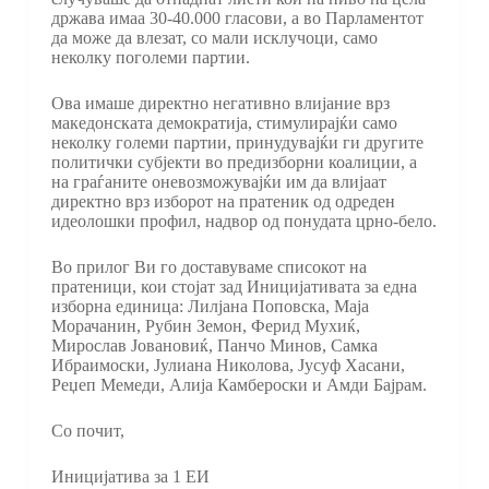
држава имаа 30-40.000 гласови, а во Парламентот
да може да влезат, со мали исклучоци, само
неколку поголеми партии.
Ова имаше директно негативно влијание врз
македонската демократија, стимулирајќи само
неколку големи партии, принудувајќи ги другите
политички субјекти во предизборни коалиции, а
на граѓаните оневозможувајќи им да влијаат
директно врз изборот на пратеник од одреден
идеолошки профил, надвор од понудата црно-бело.
Во прилог Ви го доставуваме списокот на
пратеници, кои стојат зад Иницијативата за една
изборна единица: Лилјана Поповска, Маја
Морачанин, Рубин Земон, Ферид Мухиќ,
Мирослав Јовановиќ, Панчо Минов, Самка
Ибраимоски, Јулиана Николова, Јусуф Хасани,
Реџеп Мемеди, Алија Камбероски и Амди Бајрам.
Со почит,
Иницијатива за 1 ЕИ