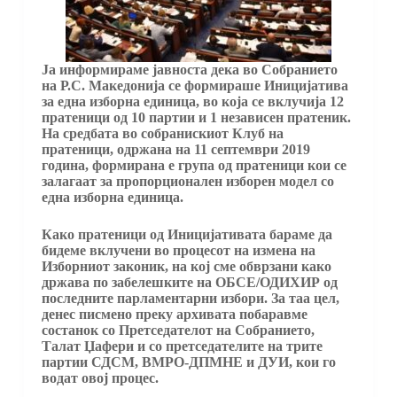
Ја информираме јавноста дека во Собранието
на Р.С. Македонија се формираше Иницијатива
за една изборна единица, во која се вклучија 12
пратеници од 10 партии и 1 независен пратеник.
На средбата во собранискиот Клуб на
пратеници, одржана на 11 септември 2019
година, формирана е група од пратеници кои се
залагаат за пропорционален изборен модел со
една изборна единица.
Како пратеници од Иницијативата бараме да
бидеме вклучени во процесот на измена на
Изборниот законик, на кој сме обврзани како
држава по забелешките на ОБСЕ/ОДИХИР од
последните парламентарни избори. За таа цел,
денес писмено преку архивата побаравме
состанок со Претседателот на Собранието,
Талат Џафери и со претседателите на трите
партии СДСМ, ВМРО-ДПМНЕ и ДУИ, кои го
водат овој процес.