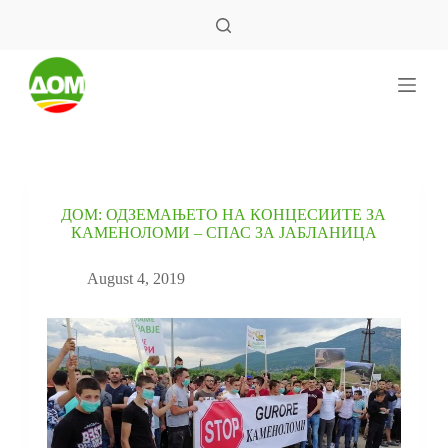
S
k
i
p
t
o
c
o
n
t
e
ДОМ: ОДЗЕМАЊЕТО НА КОНЦЕСИИТЕ ЗА
n
КАМЕНОЛОМИ – СПАС ЗА ЈАБЛАНИЦА
t
August 4, 2019