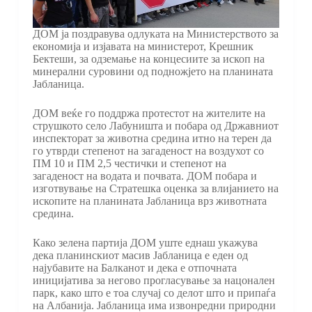
ДОМ ја поздравува одлуката на Министерството за
економија и изјавата на министерот, Крешник
Бектеши, за одземање на концесиите за ископ на
минерални суровини од подножјето на планината
Јабланица.
ДОМ веќе го поддржа протестот на жителите на
струшкото село Лабуништа и побара од Државниот
инспекторат за животна средина итно на терен да
го утврди степенот на загаденост на воздухот со
ПМ 10 и ПМ 2,5 честички и степенот на
загаденост на водата и почвата. ДОМ побара и
изготвување на Стратешка оценка за влијанието на
ископите на планината Јабланица врз животната
средина.
Како зелена партија ДОМ уште еднаш укажува
дека планинскиот масив Јабланица е еден од
најубавите на Балканот и дека е отпочната
иницијатива за негово прогласување за нацонален
парк, како што е тоа случај со делот што и припаѓа
на Албанија. Јабланица има извонредни природни