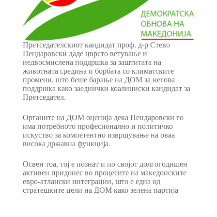
Претседателскиот кандидат проф. д-р Стево
Пендаровски даде цврсто ветување и
недвосмислена поддршка за заштитата на
животната средина и борбата со климатските
промени, што беше барање на ДОМ за негова
поддршка како заеднички коалициски кандидат за
Претседател.
Органите на ДОМ оценија дека Пендаровски го
има потребното професионално и политичко
искуство за компетентно извршување на оваа
висока државна функција.
Освен тоа, тој е познат и по својот долгогодишен
активен придонес во процесите на македонските
евро-атлански интеграции, што е една од
стратешките цели на ДОМ како зелена партија