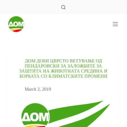
S
k
i
p
t
o
c
o
n
t
e
ДОМ ДОБИ ЦВРСТО ВЕТУВАЊЕ ОД
n
ПЕНДАРОВСКИ ЗА ЗАЛОЖБИТЕ ЗА
t
ЗАШТИТА НА ЖИВОТНАТА СРЕДИНА И
БОРБАТА СО КЛИМАТСКИТЕ ПРОМЕНИ
March 2, 2019