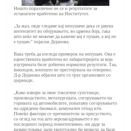
Ништо поразлични не се и резултатите за
останатите вработени на Институтот.
„За жал, овде гледаме кај непушачи дека се јавува
интензитет во обојувањето, во црвена боја, така
што веќе не можеме да кажеме кој е пушач, а кој не
е пушач.“ појасни Дејанова.
Вака треба да изгледа примерок на непушач. Ова е
единствената вработена во лабараторијата за која
изутрината биле добиени нормални резултати. Таа,
викендов, воопшто не престојувала на отворено.
Д-р Дејанова објасни што го труе организмот со
цијаниди.
„Како извори за овие токсични супстанци,
производството, металургијата, согорувањето на
горивата од автомобилите, понатаму согорувањето
на одредени биомаси, комунален отпад итн.
Повеќе фактори се причинители за присуството,
со оглед на тоа што аерозагадувањето е во
последниот период поинтензивно, ни даде за
размислување дали евентуално би можело да биде