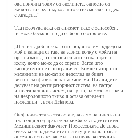
ова причина токму од околината, односно од
животната средина, која што сите сме свесни дека
е загадена.“
Таа посочува дека организмот, иако е оспособен,
не може бесконечно да се бори со отровите.
„Црниот дроб не е кај сите ист, и тој има одредена
моќ и капацитет така да зависи колку е моќта на
организмот да се справи со интоксикацијата и
колку долго може да се справи. Затоа што
капацитетот не е неограничен. Компензаторните
механизми не можат во недоглед да бидат
вистински физиолошки механизми. Цијанидите
делуваат на респираторниот систем, на гастро-
интестиналниот систем, на крвта, на мозокот значи
на невролошкото ткиво и остава одредени
последици.“, вели Дејанова.
Овој показател засега останува само на нивото на
индикација од практична вежба за студентите на
Медицинскиот факултет. Професорката Дејанова
очекува од надлежните институции да направат
опсежно истражување и да ги проверат точните