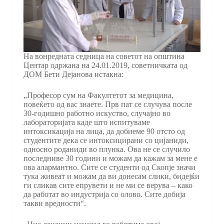
На вонредната седница на советот на општина
Центар одржана на 24.01.2019, советничката од
ДОМ Бети Дејанова истакна:
„Професор сум на Факултетот за медицина,
повеќето од вас знаете. Прв пат се случува после
30-годишно работно искуство, случајно во
лабораторијата каде што испитуваме
интоксикација на лица, да добиеме 90 отсто од
студентите дека се интоксицирани со цијаниди,
односно роданиди во плунка. Ова не се случило
последниве 30 години и можам да кажам за мене е
ова алармантно. Сите се студенти од Скопје значи
тука живеат и можам да ви донесам слики, бидејќи
ги сликав сите епрувети и не ми се верува – како
да работат во индустрија со олово. Сите добија
такви вредности“.