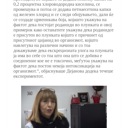
0,2 процентна хлороводородна киселина, се
промешува и потоа се додава петнаесетина капки
од железен хлорид и се следи обојувањето, дали ќе
се создаде црвеникава боја, којашто укажува на
фактот дека постојат роданиди во плунката и овој
примерок како останатите укажува дека роданидот
е присутен во плунката којшто е причинет од
присутниот цијанид во организмот, којшто
навлегува на различни начини и со тоа
докажуваме дека екскреционата улога на плунката
ја има во себе со тоа што она што се добива е
соединение кое не е токсично, меѓутоа укажува на
фактот дека постои некоја интоксикација на
организмот.“, објаснуваше Дејанова додека течеше
експериментот.