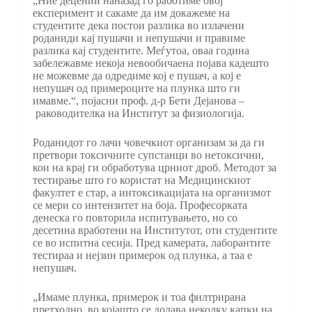
„Ние децении наназад го работиме овој
експеримент и сакаме да им докажеме на
студентите дека постои разлика во излачени
роданиди кај пушачи и непушачи и правиме
разлика кај студентите. Меѓутоа, оваа година
забележавме некоја невообичаена појава кадешто
не можевме да одредиме кој е пушач, а кој е
непушач од примероците на плунка што ги
имавме.“, појасни проф. д-р Бети Дејанова –
раководителка на Институт за физиологија.
Роданидот го лачи човечкиот организам за да ги
претвори токсичните супстанци во нетоксични,
кои на крај ги обработува црниот дроб. Методот за
тестирање што го користат на Медицинскиот
факултет е стар, а интоксикацијата на организмот
се мери со интензитет на боја. Професорката
денеска го повторила испитувањето, но со
десетина вработени на Институтот, оти студентите
се во испитна сесија. Пред камерата, лаборантите
тестираа и нејзин примерок од плунка, а таа е
непушач.
„Имаме плунка, примерок и тоа филтрирана
претходно, во којашто се додава неколку капки на