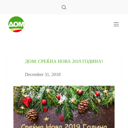
S
k
i
p
t
o
c
o
n
t
e
ДОМ: СРЕЌНА НОВА 2019 ГОДИНА!
n
t
December 31, 2018