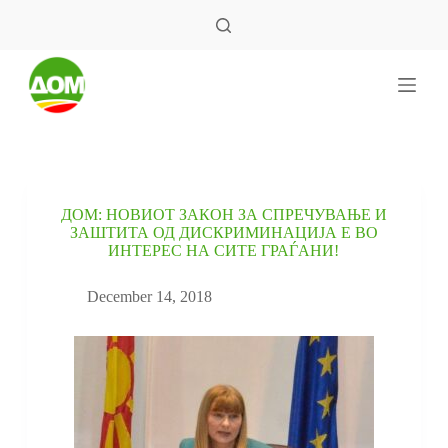
S
k
i
p
t
o
c
o
n
t
e
ДОМ: НОВИОТ ЗАКОН ЗА СПРЕЧУВАЊЕ И
n
ЗАШТИТА ОД ДИСКРИМИНАЦИЈА Е ВО
t
ИНТЕРЕС НА СИТЕ ГРАЃАНИ!
December 14, 2018