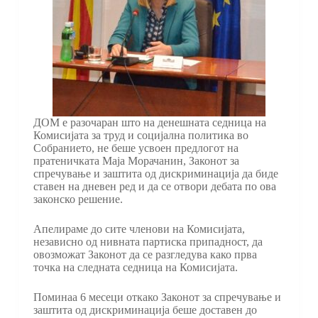
ДОМ е разочаран што на денешната седница на
Комисијата за труд и социјална политика во
Собранието, не беше усвоен предлогот на
пратеничката Маја Морачанин, Законот за
спречување и заштита од дискриминација да биде
ставен на дневен ред и да се отвори дебата по ова
законско решение.
Апелираме до сите членови на Комисијата,
независно од нивната партиска припадност, да
овозможат Законот да се разгледува како прва
точка на следната седница на Комисијата.
Поминаа 6 месеци откако Законот за спречување и
заштита од дискриминација беше доставен до