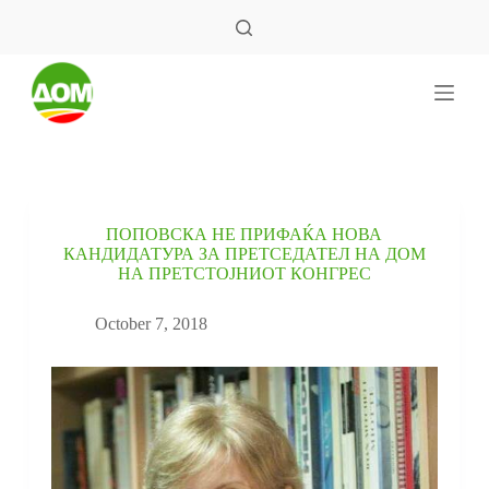
S
k
i
p
t
o
c
o
n
t
e
ПОПОВСКА НЕ ПРИФАЌА НОВА
n
КАНДИДАТУРА ЗА ПРЕТСЕДАТЕЛ НА ДОМ
t
НА ПРЕТСТОЈНИОТ КОНГРЕС
October 7, 2018