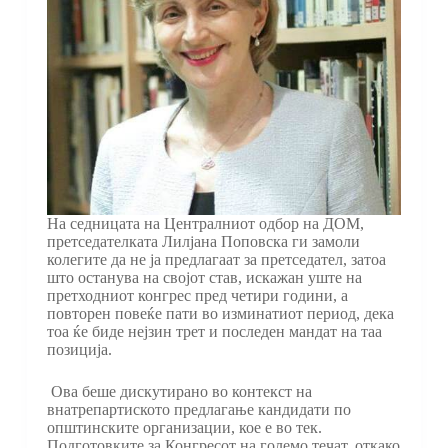
На седницата на Централниот одбор на ДОМ,
претседателката Лилјана Поповска ги замоли
колегите да не ја предлагаат за претседател, затоа
што останува на својот став, искажан уште на
претходниот конгрес пред четири години, а
повторен повеќе пати во изминатиот период, дека
тоа ќе биде нејзин трет и последен мандат на таа
позиција.
Ова беше дискутирано во контекст на
внатрепартиското предлагање кандидати по
општинските организации, кое е во тек.
Подготовките за Конгресот на големо течат, откако