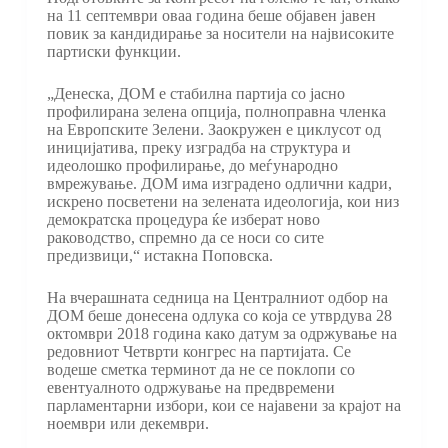
на 11 септември оваа година беше објавен јавен
повик за кандидирање за носители на највисоките
партиски функции.
„Денеска, ДОМ е стабилна партија со јасно
профилирана зелена опција, полноправна членка
на Европските Зелени. Заокружен е циклусот од
иницијатива, преку изградба на структура и
идеолошко профилирање, до меѓународно
вмрежување. ДОМ има изградено одлични кадри,
искрено посветени на зелената идеологија, кои низ
демократска процедура ќе изберат ново
раководство, спремно да се носи со сите
предизвици,“ истакна Поповска.
На вчерашната седница на Централниот одбор на
ДОМ беше донесена одлука со која се утврдува 28
октомври 2018 година како датум за одржување на
редовниот Четврти конгрес на партијата. Се
водеше сметка терминот да не се поклопи со
евентуалното одржување на предвремени
парламентарни избори, кои се најавени за крајот на
ноември или декември.