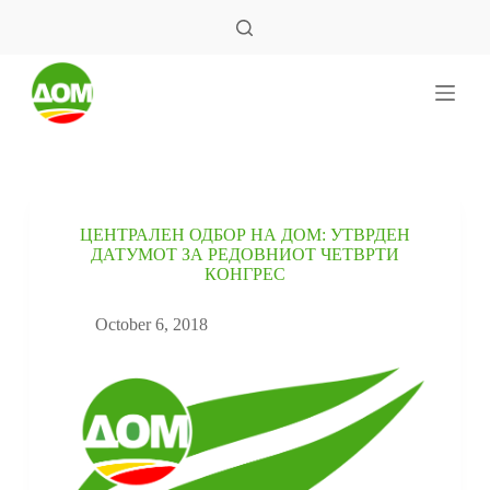
S
k
i
p
t
o
c
o
n
t
e
ЦЕНТРАЛЕН ОДБОР НА ДОМ: УТВРДЕН
n
ДАТУМОТ ЗА РЕДОВНИОТ ЧЕТВРТИ
t
КОНГРЕС
October 6, 2018