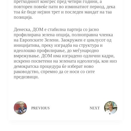
претходниот конгрес пред четири години, а
повторен повеќе пати во изминатиот период, дека
тоа ќе биде нејзин трет и последен мандат на таа
позиција.
Денеска, ДОМ е стабилна партија со јасно
профилирана зелена опција, полноправна членка
на Европските Зелени. Заокружен е циклусот од
иницијатива, преку изградба на структура и
идеолошко профилирање, до меѓународно
вмрежување. ДОМ има изградено одлични кадри,
искрено посветени на зелената идеологија, кои низ
демократска процедура ќе изберат ново
раководство, спремно да се носи со сите
предизвици.
PREVIOUS
NEXT