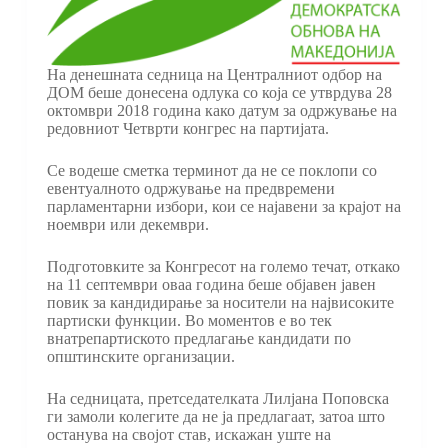
На денешната седница на Централниот одбор на
ДОМ беше донесена одлука со која се утврдува 28
октомври 2018 година како датум за одржување на
редовниот Четврти конгрес на партијата.
Се водеше сметка терминот да не се поклопи со
евентуалното одржување на предвремени
парламентарни избори, кои се најавени за крајот на
ноември или декември.
Подготовките за Конгресот на големо течат, откако
на 11 септември оваа година беше објавен јавен
повик за кандидирање за носители на највисоките
партиски функции. Во моментов е во тек
внатрепартиското предлагање кандидати по
општинските организации.
На седницата, претседателката Лилјана Поповска
ги замоли колегите да не ја предлагаат, затоа што
останува на својот став, искажан уште на