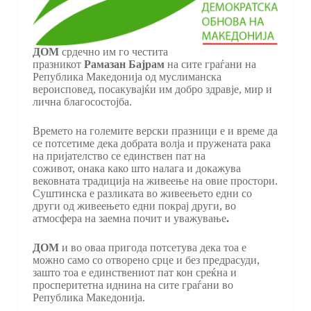
ДОМ
срдечно им го честита
празникот
Рамазан Бајрам
на сите граѓани на
Република Македонија од муслиманска
вероисповед, посакувајќи им добро здравје, мир и
лична благосостојба.
Времето на големите верски празници е и време да
се потсетиме дека добрата волја и пружената рака
на пријателство се единствен пат на
соживот, онака како што налага и докажува
вековната традиција на живеење на овие простори.
Суштинска е разликата во живеењето едни со
други од живеењето едни покрај други, во
атмосфера на заемна почит и уважување
.
ДОМ
и во оваа пригода потсетува дека тоа е
можно само со отворено срце и без предрасуди,
зашто тоа е единствениот пат кон среќна и
просперитетна иднина на сите граѓани во
Република Македонија.