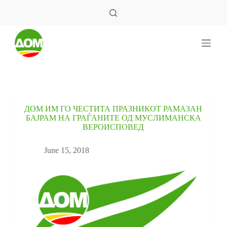
S
k
i
p
t
o
c
o
n
t
e
ДОМ ИМ ГО ЧЕСТИТА ПРАЗНИКОТ РАМАЗАН
n
БАЈРАМ НА ГРАЃАНИТЕ ОД МУСЛИМАНСКА
t
ВЕРОИСПОВЕД
June 15, 2018