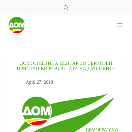
S
k
i
p
t
o
c
o
n
t
e
ДОМ: ОПШТИНА ЦЕНТАР СО СЕРИОЗЕН
n
ПРИСТАП ВО РЕВИЗИЈАТА НА ДУП-ОВИТЕ
t
April 27, 2018