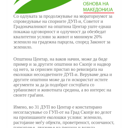
Со одлуката за продолжување на мораториумот за
спроведување на спорните ДУП-и, Советот и
Градоначалникот на општина Центар уште еднаш
покажаа одговорност и одлучност да обезбедат
квалитетни услови за живот и минимум 20%
зеленило на градежна парцела, според Законот за
зеленило.
Општина Центар, на ваков начин, може да биде
пример и за другите општини во Скопје и надвор
од него, за сериозен пристап во ревизијата на
еколошки несоодветните ДУП-и. Веруваме дека и
другите општини може да ги искористат истите
аргументи за да ја подобрат состојбата со
урбанизмот и животната средина, а во интерес на
своите граѓани.
Имено, во 31 ДУП во Центар е констатирано
несогласување со ГУП-от на Град Скопје во делот
на пропишаните еколошки услови: зеленило,
растојание меѓу објекти, проветреност, осончаност,
паркирање, движење на пешаци и возила,