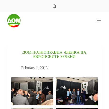
S
k
i
p
t
o
c
o
n
t
e
ДОМ ПОЛНОПРАВНА ЧЛЕНКА НА
n
ЕВРОПСКИТЕ ЗЕЛЕНИ
t
February 1, 2018