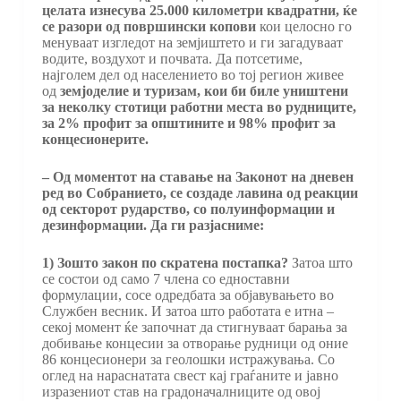
целата изнесува 25.000 километри квадратни, ќе
се разори од површински копови
кои целосно го
менуваат изгледот на земјиштето и ги загадуваат
водите, воздухот и почвата. Да потсетиме,
најголем дел од населението во тој регион живее
од
земјоделие и туризам, кои би биле уништени
за неколку стотици работни места во рудниците,
за 2% профит за општините и 98% профит за
концесионерите.
– Од моментот на ставање на Законот на дневен
ред во Собранието, се создаде лавина од реакции
од секторот рударство, со полуинформации и
дезинформации. Да ги разјасниме:
1) Зошто закон по скратена постапка?
Затоа што
се состои од само 7 члена со едноставни
формулации, сосе одредбата за објавувањето во
Службен весник. И затоа што работата е итна –
секој момент ќе започнат да стигнуваат барања за
добивање концесии за отворање рудници од оние
86 концесионери за геолошки истражувања. Со
оглед на нараснатата свест кај граѓаните и јавно
изразениот став на градоначалниците од овој