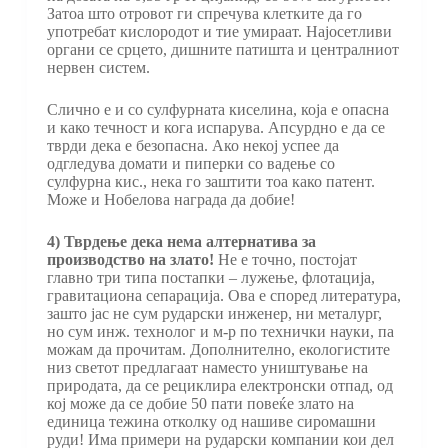
Затоа што отровот ги спречува клетките да го
употребат кислородот и тие умираат. Најосетливи
органи се срцето, дишните патишта и централниот
нервен систем.
Слично е и со сулфурната киселина, која е опасна
и како течност и кога испарува. Апсурдно е да се
тврди дека е безопасна. Ако некој успее да
одгледува домати и пиперки со вадење со
сулфурна кис., нека го заштити тоа како патент.
Може и Нобелова награда да добие!
4) Тврдење дека нема алтернатива за
производство на злато!
Не е точно, постојат
главно три типа постапки – лужење, флотација,
гравитациона сепарација. Ова е според литература,
зашто јас не сум рударски инженер, ни металург,
но сум инж. технолог и м-р по технички науки, па
можам да прочитам. Дополнително, екологистите
низ светот предлагаат наместо уништување на
природата, да се рециклира електронски отпад, од
кој може да се добие 50 пати повеќе злато на
единица тежина отколку од нашиве сиромашни
руди! Има примери на рударски компании кои дел