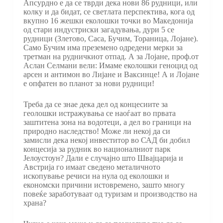
Апсурдно е да се тврди дека нови 86 рудници, или
колку и да бидат, се светлата перспектива, кога од
вкупно 16 жешки еколошки точки во Македонија
од стари индустриски загадувања, дури 5 се
рудници (Злетово, Саса, Бучим, Тораница, Лојане).
Само Бучим има преземено одредени мерки за
третман на рудничкиот отпад. А за Лојане, проф.от
Аслан Селмани вели: Имаме еколошки геноцид од
арсен и антимон во Лијане и Ваксинце! А и Лојане
е опфатен во планот за нови рудници!
Треба да се знае дека дел од концесиите за
геолошки истражувања се наоѓаат во првата
заштитена зона на водотеци, а дел во граници на
природно наследство! Може ли некој да си
замисли дека некој инвеститор во САД би добил
концесија за рудник во националниот парк
Јелоустоун? Дали е случајно што Швајцарија и
Австрија го имаат сведено металичното
ископување речиси на нула од еколошки и
економски причини истовремено, зашто многу
повеќе заработуваат од туризам и производство на
храна?