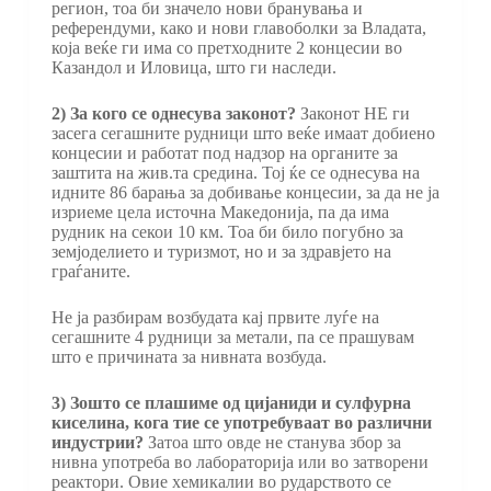
регион, тоа би значело нови бранувања и
референдуми, како и нови главоболки за Владата,
која веќе ги има со претходните 2 концесии во
Казандол и Иловица, што ги наследи.
2) За кого се однесува законот?
Законот НЕ ги
засега сегашните рудници што веќе имаат добиено
концесии и работат под надзор на органите за
заштита на жив.та средина. Тој ќе се однесува на
идните 86 барања за добивање концесии, за да не ја
изриеме цела источна Македонија, па да има
рудник на секои 10 км. Тоа би било погубно за
земјоделието и туризмот, но и за здравјето на
граѓаните.
Не ја разбирам возбудата кај првите луѓе на
сегашните 4 рудници за метали, па се прашувам
што е причината за нивната возбуда.
3) Зошто се плашиме од цијаниди и сулфурна
киселина, кога тие се употребуваат во различни
индустрии?
Затоа што овде не станува збор за
нивна употреба во лабораторија или во затворени
реактори. Овие хемикалии во рударството се