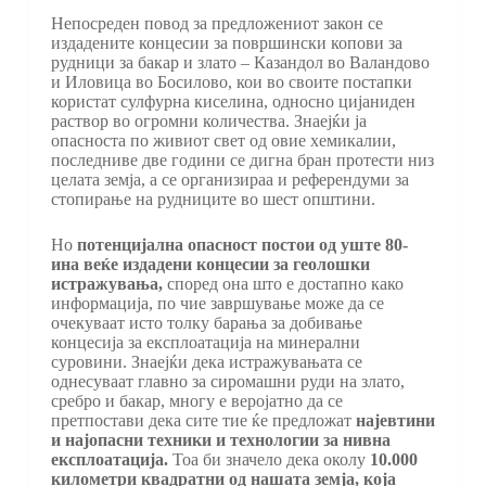
Непосреден повод за предложениот закон се
издадените концесии за површински копови за
рудници за бакар и злато – Казандол во Валандово
и Иловица во Босилово, кои во своите постапки
користат сулфурна киселина, односно цијаниден
раствор во огромни количества. Знаејќи ја
опасноста по живиот свет од овие хемикалии,
последниве две години се дигна бран протести низ
целата земја, а се организираа и референдуми за
стопирање на рудниците во шест општини.
Но
потенцијална опасност постои од уште 80-
ина веќе издадени концесии за геолошки
истражувања,
според она што е достапно како
информација, по чие завршување може да се
очекуваат исто толку барања за добивање
концесија за експлоатација на минерални
суровини. Знаејќи дека истражувањата се
однесуваат главно за сиромашни руди на злато,
сребро и бакар, многу е веројатно да се
претпостави дека сите тие ќе предложат
најевтини
и најопасни техники и технологии за нивна
експлоатација.
Тоа би значело дека околу
10.000
километри квадратни од нашата земја, која