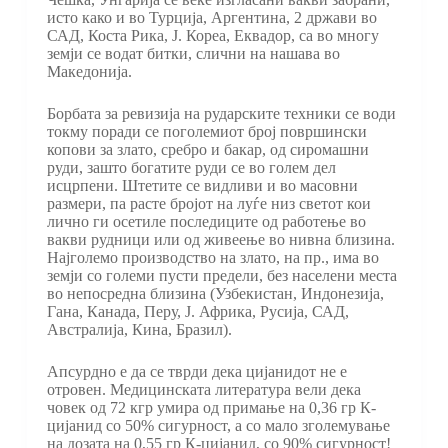
исто како и во Турција, Аргентина, 2 држави во
САД, Коста Рика, Ј. Кореа, Еквадор, са во многу
земји се водат битки, слични на нашава во
Македонија.
Борбата за ревизија на рударските техники се води
токму поради се поголемиот број површински
копови за злато, сребро и бакар, од сиромашни
руди, зашто богатите руди се во голем дел
исцрпени. Штетите се видливи и во масовни
размери, па расте бројот на луѓе низ светот кои
лично ги осетиле последиците од работење во
вакви рудници или од живеење во нивна близина.
Најголемо производство на злато, на пр., има во
земји со големи пусти предели, без населени места
во непосредна близина (Узбекистан, Индонезија,
Гана, Канада, Перу, Ј. Африка, Русија, САД,
Австралија, Кина, Бразил).
Апсурдно е да се тврди дека цијанидот не е
отровен. Медицинската литература вели дека
човек од 72 кгр умира од примање на 0,36 гр К-
цијанид со 50% сигурност, а со мало зголемување
на дозата на 0,55 гр К-цијанид, со 90% сигурност!