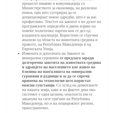
процесот имавме и комуникација со
Министерството за економија, на различни
нивоа, при што сугерираа да се
допрецизираат некои одредби, што е за нас
прифатливо. Текстот на законот е во духот на
програмските определби и јавни изјави на
повеќе политички партии кои се дел од
владината коалиција. Користени се стручни
анализи од областа на животната средина и
правото, од Република Македонија и од
Европската Унија.
Измената и дополната на Законот за
минерални суровини
се предлага заради
долгорочна заштита на животната средина
и здравјето на населението кое живее во
близина на наоѓалишта на минерални
суровини и рудници и за да се спречи
примена на технологии што користат
опасни супстанци.
Со оглед на димензиите
на нашата земја, како и на фактот дека еко-
системот е една целина, опасноста им се
заканува на сите граѓани на Република
Македонија, но и на поширокиот регион,
трансгранично.