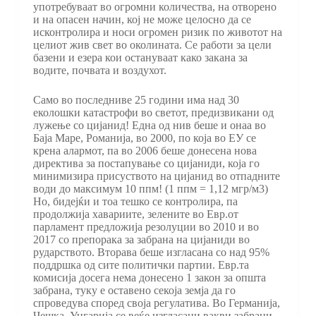
употребуваат во огромни количества, на отворено
и на опасен начин, кој не може целосно да се
исконтролира и носи огромен ризик по животот на
целиот жив свет во околината. Се работи за цели
базени и езера кои остануваат како закана за
водите, почвата и воздухот.
Само во последниве 25 години има над 30
еколошки катастрофи во светот, предизвикани од
лужење со цијанид! Една од нив беше и онаа во
Баја Маре, Романија, во 2000, по која во ЕУ се
крена алармот, па во 2006 беше донесена нова
директива за постапување со цијаниди, која го
минимизира присуството на цијанид во отпадните
води до максимум 10 ппм! (1 ппм = 1,12 мгр/м3)
Но, бидејќи и тоа тешко се контролира, па
продолжија хавариите, зелените во Евр.от
парламент предложија резолуции во 2010 и во
2017 со препорака за забрана на цијаниди во
рударството. Вторава беше изгласана со над 95%
поддршка од сите политички партии. Евр.та
комисија досега нема донесено 1 закон за општа
забрана, туку е оставено секоја земја да го
спроведува според своја регулатива. Во Германија,
Чешка, Унгарија се веќе изгласани вакви забрани,