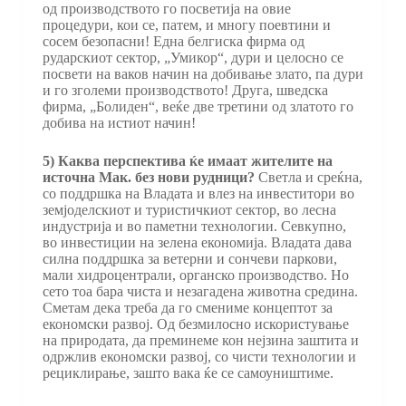
од производството го посветија на овие
процедури, кои се, патем, и многу поевтини и
сосем безопасни! Една белгиска фирма од
рударскиот сектор, „Умикор“, дури и целосно се
посвети на ваков начин на добивање злато, па дури
и го зголеми производството! Друга, шведска
фирма, „Болиден“, веќе две третини од златото го
добива на истиот начин!
5) Каква перспектива ќе имаат жителите на
источна Мак. без нови рудници?
Светла и среќна,
со поддршка на Владата и влез на инвеститори во
земјоделскиот и туристичкиот сектор, во лесна
индустрија и во паметни технологии. Севкупно,
во инвестиции на зелена економија. Владата дава
силна поддршка за ветерни и сончеви паркови,
мали хидроцентрали, органско производство. Но
сето тоа бара чиста и незагадена животна средина.
Сметам дека треба да го смениме концептот за
економски развој. Од безмилосно искористување
на природата, да преминеме кон нејзина заштита и
одржлив економски развој, со чисти технологии и
рециклирање, зашто вака ќе се самоуништиме.