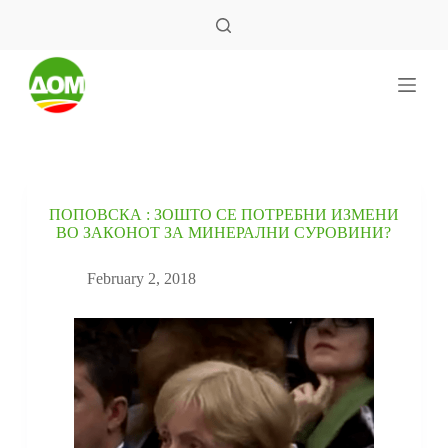
S
k
i
p
t
o
c
o
n
t
e
ПОПОВСКА : ЗОШТО СЕ ПОТРЕБНИ ИЗМЕНИ
n
ВО ЗАКОНОТ ЗА МИНЕРАЛНИ СУРОВИНИ?
t
February 2, 2018