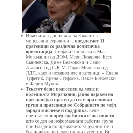
Измената и дополната на Законот за
минерални суровини ја
предлагаат 11
пратеници со различна политичка
ориентација
: Лилјана Поповска и Маја
Морачанин од ДОМ, Мери Лазарова, Кети
Смилевска, Диме Велковски и Сашо
Атанасов од СДСМ, Горан Милевски од
ЛДП, како и независните пратеници – Ивана
Туфегиќ, Ирена Стефоска, Павле Богоевски
и Ферид Мухиќ.
Текстот беше подготвен од мене и
колешката Морачанин, јавно најавен на
прес-конф. и пратен до сите пратенички
групи и пратеници во Собранието по мејл,
заради мислење и поддршка
. Беше
претставен
и пред граѓанските активисти
што се дел од неформалната работна група
при Владата по прашањето за рудниците и
беа прифатени некои нивни сугестии. Во