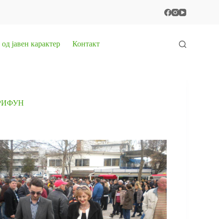
од јавен карактер
Контакт
РИФУН