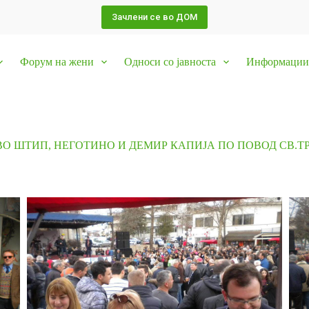
Зачлени се во ДОМ
Форум на жени
Односи со јавноста
Информации 
ВО ШТИП, НЕГОТИНО И ДЕМИР КАПИЈА ПО ПОВОД СВ.Т