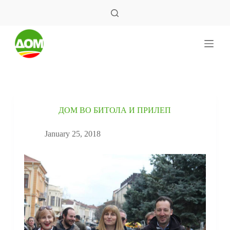
S
k
i
p
t
o
c
o
n
t
e
ДОМ ВО БИТОЛА И ПРИЛЕП
n
t
January 25, 2018