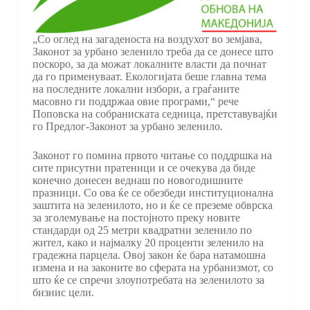
„Со оглед на загаденоста на воздухот во земјава,
Законот за урбано зеленило треба да се донесе што
поскоро, за да можат локалните власти да почнат
да го применуваат. Екологијата беше главна тема
на последните локални избори, а граѓаните
масовно ги поддржаа овие програми,“ рече
Поповска на собраниската седница, претставувајќи
го Предлог-Законот за урбано зеленило.
Законот го помина првото читање со поддршка на
сите присутни пратеници и се очекува да биде
конечно донесен веднаш по новогодишните
празници. Со ова ќе се обезбеди институционална
заштита на зеленилото, но и ќе се преземе обврска
за зголемување на постојното преку новите
стандарди од 25 метри квадратни зеленило по
жител, како и најмалку 20 проценти зеленило на
градежна парцела. Овој закон ќе бара натамошна
измена и на законите во сферата на урбанизмот, со
што ќе се спречи злоупотребата на зеленилото за
бизнис цели.