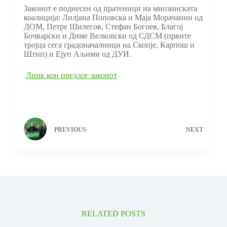
Законот е поднесен од пратеници на мнозинската
коалиција: Лилјана Поповска и Маја Морачанин од
ДОМ, Петре Шилегов, Стефан Богоев, Благој
Бочварски и Диме Велковски од СДСМ (првите
тројца сега градоначалници на Скопје, Карпош и
Штип) и Ејуп Аљими од ДУИ.
Линк кон предлог законот
PREVIOUS
NEXT
RELATED POSTS