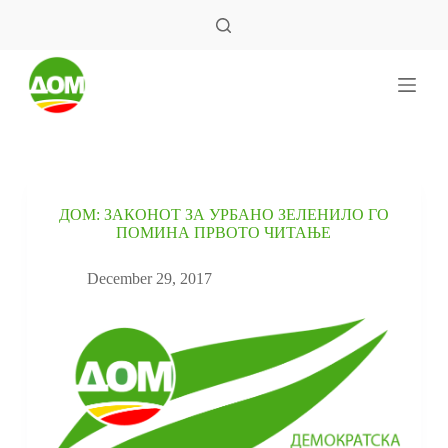
S
k
i
p
t
o
c
o
n
t
e
ДОМ: ЗАКОНОТ ЗА УРБАНО ЗЕЛЕНИЛО ГО
n
ПОМИНА ПРВОТО ЧИТАЊЕ
t
December 29, 2017