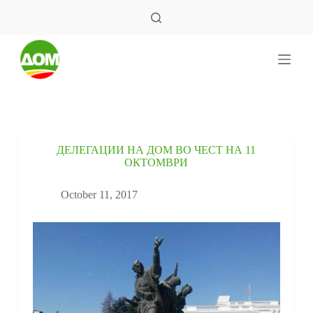
S
k
i
p
t
o
c
o
n
t
e
ДЕЛЕГАЦИИ НА ДОМ ВО ЧЕСТ НА 11
n
ОКТОМВРИ
t
October 11, 2017