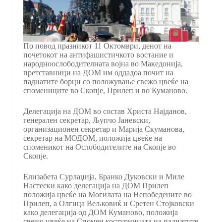
По повод празникот 11 Октомври, денот на
почетокот на антифашистичкото востание и
народноослободителната војна во Македонија,
претставници на ДОМ им оддадоа почит на
паднатите борци со положување свежо цвеќе на
спомениците во Скопје, Прилеп и во Куманово.
Делегација на ДОМ во состав Христа Најданов,
генерален секретар, Љупчо Јаневски,
организационен секретар и Марија Скуманова,
секретар на МОДОМ, положија цвеќе на
споменикот на Ослободителите на Скопје во
Скопје.
Елизабета Сурлаџија, Бранко Дуковски и Миле
Настески како делегација на ДОМ Прилеп
положија цвеќе на Могилата на Непобедените во
Прилеп, а Олгица Вељковиќ и Сретен Стојковски
како делегација од ДОМ Куманово, положија
свежо цвеќе на Спомен костурницата на паднатите