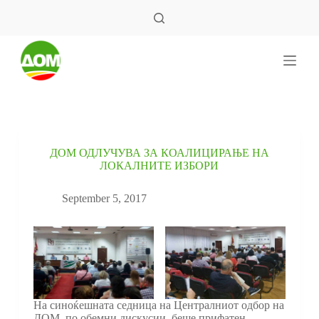
S
k
i
p
t
o
c
o
n
t
e
ДОМ ОДЛУЧУВА ЗА КОАЛИЦИРАЊЕ НА
n
ЛОКАЛНИТЕ ИЗБОРИ
t
September 5, 2017
На синоќешната седница на Централниот одбор на
ДОМ, по обемни дискусии, беше прифатен