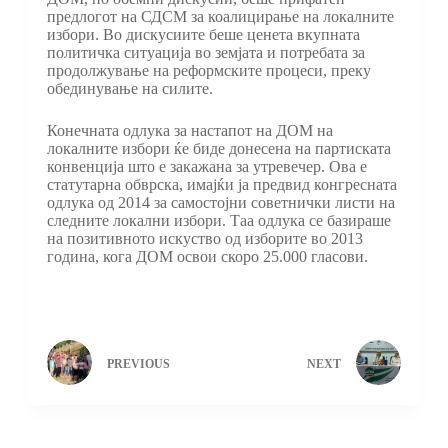
предлогот на СДСМ за коалицирање на локалните
избори. Во дискусиите беше ценета вкупната
политичка ситуација во земјата и потребата за
продолжување на реформските процеси, преку
обединување на силите.
Конечната одлука за настапот на ДОМ на
локалните избори ќе биде донесена на партиската
конвенција што е закажана за утревечер. Ова е
статутарна обврска, имајќи ја предвид конгресната
одлука од 2014 за самостојни советнички листи на
следните локални избори. Таа одлука се базираше
на позитивното искуство од изборите во 2013
година, кога ДОМ освои скоро 25.000 гласови.
PREVIOUS
NEXT