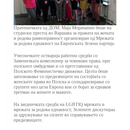
Пратеничката од ДОМ, Маја Морачанин беше на
студиски престој во Варшава за правата на жената
и родова рамноправност организиран од Мрежата
за родова еднаквост на Европската Зелена партија.
Учесничките остварија работни средби со
Заменичката комесионер за човекови права, при
полскиот омбудсман и со претставники од
Полското Феминистичко движење. Целта беше
запознавање со предизвиците на состојбата со
женските права во Полска и солидаризирање со
групите низ цела Европа кои се борат за еднаков
третман на жените и мажите.
На заедничката средба на LGBTIQ мрежата и
мрежата за родова еднаквост, Зелените дискутираа
за здружување на силите во справувањето со
предизвиците.