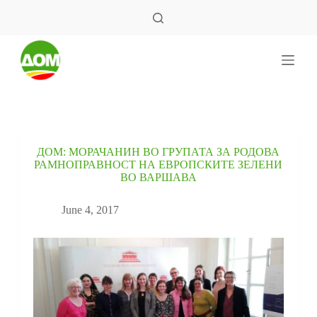
S
k
i
p
t
o
c
o
n
t
e
ДОМ: МОРАЧАНИН ВО ГРУПАТА ЗА РОДОВА
n
РАМНОПРАВНОСТ НА ЕВРОПСКИТЕ ЗЕЛЕНИ
t
ВО ВАРШАВА
June 4, 2017