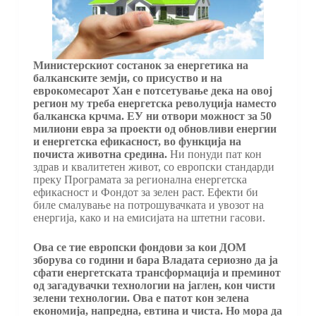
Министерскиот состанок за енергетика на
балканските земји, со присуство и на
еврокомесарот Хан е потсетување дека на овој
регион му треба енергетска револуција наместо
балканска крчма. ЕУ ни отвори можност за 50
милиони евра за проекти од обновливи енергии
и енергетска ефикасност, во функција на
почиста животна средина.
Ни понуди пат кон
здрав и квалитетен живот, со европски стандарди
преку Програмата за регионална енергетска
ефикасност и Фондот за зелен раст. Ефекти би
биле смалување на потрошувачката и увозот на
енергија, како и на емисијата на штетни гасови.
Ова се тие европски фондови за кои ДОМ
зборува со години и бара Владата сериозно да ја
сфати енергетската трансформација и преминот
од загадувачки технологии на јаглен, кон чисти
зелени технологии. Ова е патот кон зелена
економија, напредна, евтина и чиста. Но мора да