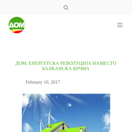
S
k
i
p
t
o
c
o
n
t
e
ДОМ: ЕНЕРГЕТСКА РЕВОЛУЦИЈА НАМЕСТО
n
БАЛКАНСКА КРЧМА
t
February 10, 2017