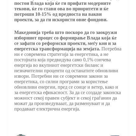
постои Влада која ќе ги прифати модерните
текови, ќе го стави ова во приоритети и ќе
потроши 10-15% од вредноста на вакви
проекти, за да ги искористи овие фондови.
Македонија треба што поскоро да го заокружи
изборниот процес со формирање Влада која ќе
се зафати со реформски проекти, меѓу кои и за
енергетска трансформација на земјата.
Потребна
ни е современа стратегија за енергетика, а не
постојната која предвидува само 0,1% сончева
енергија во вкупниот енергетски биланс и
незначителни проценти од останатите обновливи
извори. Потребни ни се современи закони за
енергетика, со силни програми за користење
обновливи енергии, пред се сонце и ветер, како и
за енергетска ефикасност. За да се создаде законска
можност секој правен субјект и секој граѓанин да
можат да произведувааат, да разменуваат и да
продаваат електрична енергија.