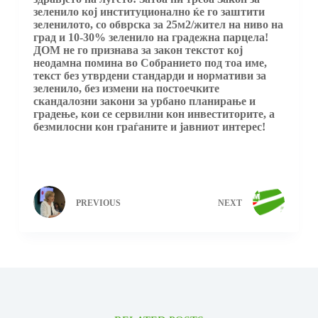
зеленило кој институционално ќе го заштити
зеленилото, со обврска за 25м2/жител на ниво на
град и 10-30% зеленило на градежна парцела!
ДОМ не го признава за закон текстот кој
неодамна помина во Собранието под тоа име,
текст без утврдени стандарди и нормативи за
зеленило, без измени на постоечките
скандалозни закони за урбано планирање и
градење, кои се сервилни кон инвеститорите, а
безмилосни кон граѓаните и јавниот интерес!
PREVIOUS
NEXT