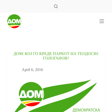
S
k
i
p
t
o
c
o
n
t
e
ДОМ: КОЈ ГО КРАДЕ ПАРКОТ НА ТЕОДОСИЈ
n
ГОЛОГАНОВ?
t
April 6, 2016