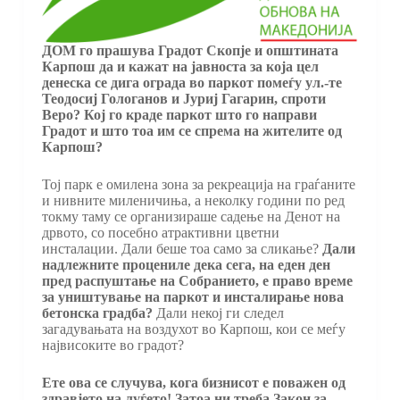
ДОМ го прашува Градот Скопје и општината
Карпош да и кажат на јавноста за која цел
денеска се дига ограда во паркот помеѓу ул.-те
Теодосиј Гологанов
и Јуриј Гагарин, спроти
Веро? Кој го краде паркот што го направи
Градот и што тоа им се спрема на жителите од
Карпош?
Тој парк е омилена зона за рекреација на граѓаните
и нивните миленичиња, а неколку години по ред
токму таму се организираше садење на Денот на
дрвото, со посебно атрактивни цветни
инсталации. Дали беше тоа само за сликање?
Дали
надлежните процениле дека сега, на еден ден
пред распуштање на Собранието, е право време
за уништување на паркот и инсталирање нова
бетонска градба?
Дали некој ги следел
загадувањата на воздухот во Карпош, кои се меѓу
највисоките во градот?
Ете ова се случува, кога бизнисот е поважен од
здравјето на луѓето! Затоа ни треба Закон за