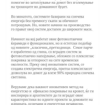
помогне во затоплување на домот без зголемување
на трошоците во домашниот буџет.
Во минатото, системите базирани на сончева
енергија беа премногу скапи за обичниот
потрошувач. Но, новите начини на производство
го прават овој систем достапен до широките маси.
Начинот на кој работат овие фотоволтаични
ќерамиди е функционален, но и естетски подобар
од нивните ,,класични,,претходници. Секое парче
е изработено од глина, со вграден систем за
фотоволтаично напојување, обложен со плексиглас
покривка за отпорност на сите временски
околности. Преку овој иновативен систем, се
создава електрична енергија, притоа плексигласот
дозволува во домот да влезе 90% природна сончева
светлина.
Веруваме дека ваквиот иновативен метод на
енергетско и ефикасно покривање на кровот, ќе ги
инспирира и архитектите да ги вградат овие
карактеристики во идните проекти за домовите на
иднината, осончани и енергетски независни.