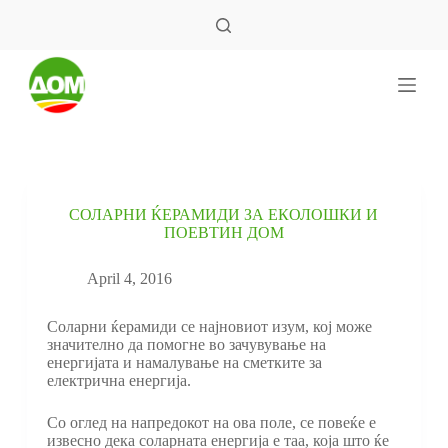
S
k
i
p
t
o
c
o
n
t
e
СОЛАРНИ ЌЕРАМИДИ ЗА ЕКОЛОШКИ И
n
ПОЕВТИН ДОМ
t
April 4, 2016
Соларни ќерамиди се најновиот изум, кој може
значително да помогне во зачувување на
енергијата и намалување на сметките за
електрична енергија.
Со оглед на напредокот на ова поле, се повеќе е
извесно дека соларната енергија е таа, која што ќе