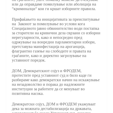
или да оправдаме помилување или аболиција на
“криминалци“ кои ги кршат изборните правила.
Прифаќањето на иницијативата за преиспитување
на Законот за помилување во услови кога
Специјалното јавно обвинителство води постапка
за сторители на кривични дела сврзани со изборни
нерегуларности, како и непосредно пред
одржување на вонредни парламентарни избори,
претставува манифестација на ароганција,
флагрантно газење на слободите и правата на
граѓаните, како и директно загрозување на
уставниот поредок.
ДОМ, Демократскиот сојуз и ФРОДЕМ,
протестите пред уставниот суд и било каде ги
разбираме како демократски начин на искажување
на незадоволство и порака до надлежните
институции за работите да се менуваат во
позитивна насока.
Демократски сојуз, ДОМ и ФРОДЕМ укажуваат
дека за можната дестабилизација на државата,