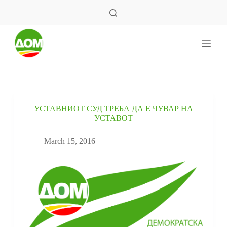
S
k
i
p
t
o
c
o
n
t
e
УСТАВНИОТ СУД ТРЕБА ДА Е ЧУВАР НА
n
УСТАВОТ
t
March 15, 2016