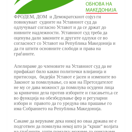
ФРОДЕМ, ДОМ и Демократскиот сојуз ги
повикуваат судиите на Уставниот суд да
одлучуваат согласно Уставот и да се држат до
нивните надлежности. Уставниот суд треба да
оценува дали законите и другите одлуки се во
согласност со Уставот на Република Македонија и
да ги штити основните слободи и права на
граѓаните.
Апелираме до членовите на Уставниот суд да не
прифаќаат било какви политички влијанија и
притисоци, бидејќи Уставот е јасен и измените во
Законот за помилување, со кои на Претседателот
не му се дава можност да помилува осудени лица
за кривични дела против изборите и гласањето,а се
во функција на обезбедување фер и регуларни
избори и правото да го уредува ова прашање го
има Собранието на Република Македонија.
Сакаме да веруваме дека никој во оваа држава не е
подготвен да помилува некој што ја “крши“ волјата
на граѓаните, уште помалку можеме да очекуваме