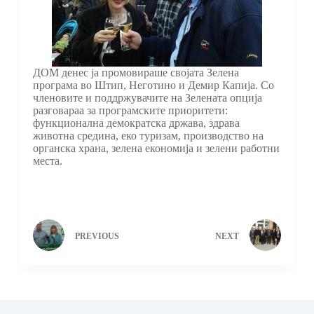
ДОМ денес ја промовираше својата Зелена
програма во Штип, Неготино и Демир Капија. Со
членовите и поддржувачите на Зелената опција
разговараа за програмските приоритети:
функционална демократска држава, здрава
животна средина, еко туризам, производство на
органска храна, зелена економија и зелени работни
места.
PREVIOUS
NEXT