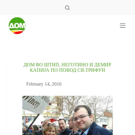
S
k
i
p
t
o
c
o
n
t
e
ДОМ ВО ШТИП, НЕГОТИНО И ДЕМИР
n
КАПИЈА ПО ПОВОД СВ.ТРИФУН
t
February 14, 2016