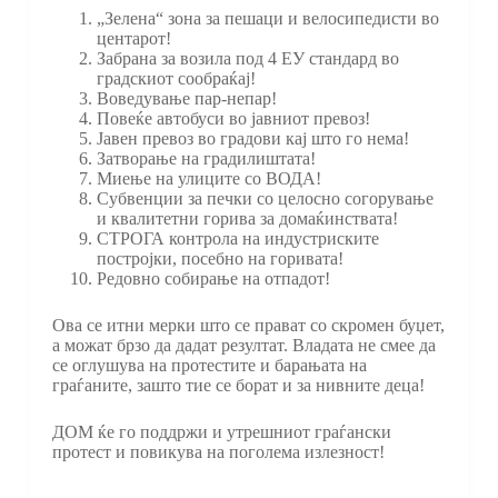
„Зелена“ зона за пешаци и велосипедисти во
центарот!
Забрана за возила под 4 ЕУ стандард во
градскиот сообраќај!
Воведување пар-непар!
Повеќе автобуси во јавниот превоз!
Јавен превоз во градови кај што го нема!
Затворање на градилиштата!
Миење на улиците со ВОДА!
Субвенции за печки со целосно согорување
и квалитетни горива за домаќинствата!
СТРОГА контрола на индустриските
постројки, посебно на горивата!
Редовно собирање на отпадот!
Ова се итни мерки што се прават со скромен буџет,
а можат брзо да дадат резултат. Владата не смее да
се оглушува на протестите и барањата на
граѓаните, зашто тие се борат и за нивните деца!
ДОМ ќе го поддржи и утрешниот граѓански
протест и повикува на поголема излезност!