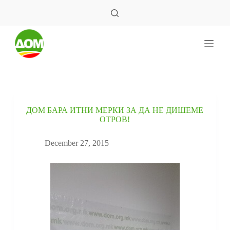
S
k
i
p
t
o
c
o
n
t
e
ДОМ БАРА ИТНИ МЕРКИ ЗА ДА НЕ ДИШЕМЕ
n
ОТРОВ!
t
December 27, 2015