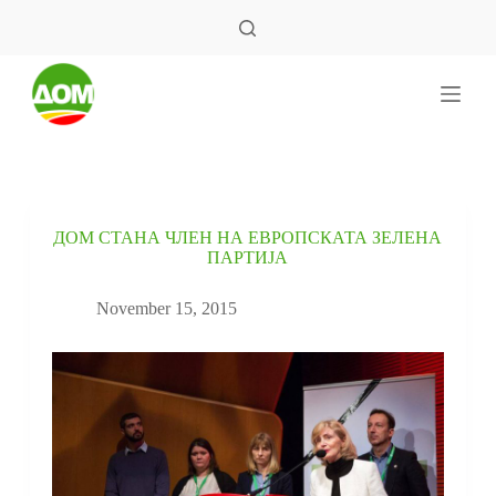
S
k
i
p
t
o
c
o
n
t
e
ДОМ СТАНА ЧЛЕН НА ЕВРОПСКАТА ЗЕЛЕНА
n
ПАРТИЈА
t
November 15, 2015