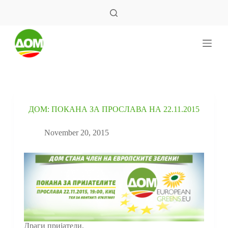
S
k
i
p
t
o
c
o
n
t
e
ДОМ: ПОКАНА ЗА ПРОСЛАВА НА 22.11.2015
n
t
November 20, 2015
Драги пријатели,