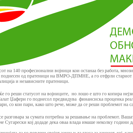
сот на 140 професионални војници кои останаа без работа, мнози
кот поднесен од пратеници на ВМРО-ДПМНЕ, а го отфрли стариот
алиција и независните пратеници.
ќе го реши статусот на војниците, но лошо е што го копира нејз
 Талат Џафери го поднесол предвидува финансиска проценка реалн
ари, со кои пари, како што рече, може да се реши проблемот на с
е разговара за сумата потребна за решавање на проблемот. Вашат
че Сугарески кој додаде дека оваа влада имаше неколку години да
ата да го повлече својот закон и да гласа за законот, кој, как