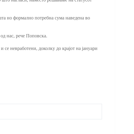
ната но формално потребна сума наведена во
 од нас, рече Поповска.
и се невработени, доколку до крајот на јануари