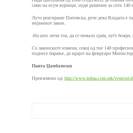
само на осум војници, нуди решение за сите 140 
Луто реагираше Поповска, рече дека Владата е та
нејзиниот закон.
-На што личи тоа, да се немало срам, луѓе божји,
Со законските измени, секој од тие 140 професио
поднесе барање, до крајот на февруари Министер
Панта Џамбазоски
Превземено од:
http://www.telma.com.mk/vesti/od-d