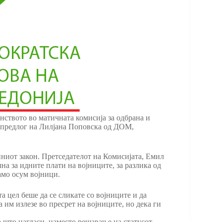
нството во матичната комисија за одбрана и
 предлог на Лилјана Поповска од ДОМ,
иниот закон. Претседателот на Комисијата, Емил
а за идните плати на војниците, за разлика од
амо осум војници.
а цел беше да се сликате со војниците и да
 им излезе во пресрет на војниците, но дека ги
о што нагласи, наместо решавање на статусот