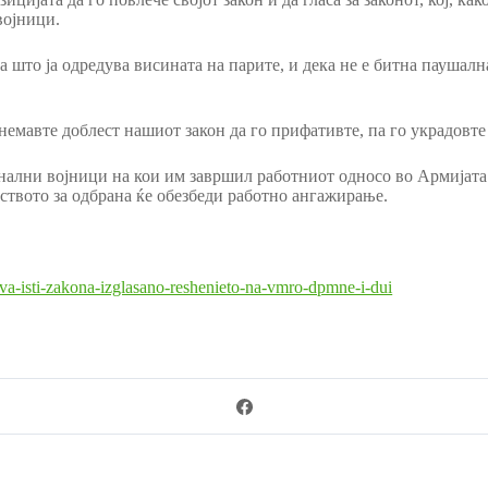
војници.
а што ја одредува висината на парите, и дека не е битна паушал
 немавте доблест нашиот закон да го прифативте, па го украдовте
нални војници на кои им завршил работниот односо во Армијата 
ството за одбрана ќе обезбеди работно ангажирање.
va-isti-zakona-izglasano-reshenieto-na-vmro-dpmne-i-dui