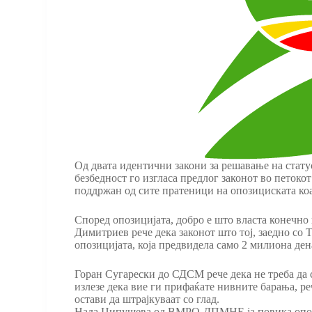
Од двата идентични закони за решавање на стату
безбедност го изгласа предлог законот во пето
поддржан од сите пратеници на опозициската ко
Според опозицијата, добро е што власта конечно 
Димитриев рече дека законот што тој, заедно со
опозицијата, која предвидела само 2 милиона ден
Горан Сугарески до СДСМ рече дека не треба да с
излезе дека вие ги прифаќате нивните барања, ре
остави да штрајкуваат со глад.
Нада Ципушева од ВМРО-ДПМНЕ ја повика опозициј