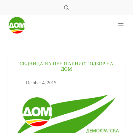
S
k
i
p
t
o
c
o
n
t
e
СЕДНИЦА НА ЦЕНТРАЛНИОТ ОДБОР НА
n
ДОМ
t
October 4, 2015