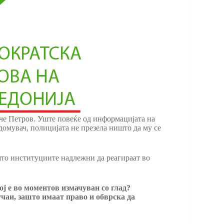
рче Петров. Уште повеќе од информацијата на
домувач, полицијата не презела ништо да му се
ошто институциите надлежни да реагираат во
ј е во моментов измачуван со глад?
учаи, зашто имаат право и обврска да