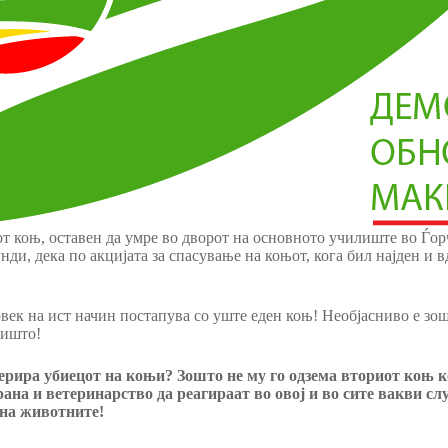
т коњ, оставен да умре во дворот на основното училиште во Ѓо
и, дека по акцијата за спасување на коњот, кога бил најден и в
овек на ист начин постапува со уште еден коњ! Необјасниво е з
ништо!
рира убиецот на коњи? Зошто не му го одзема вториот коњ ко
ана и ветеринарство да реагираат во овој и во сите вакви сл
а на животните!