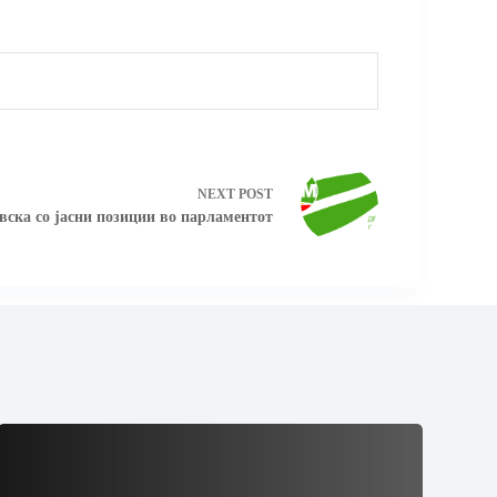
NEXT
POST
ска со јасни позиции во парламентот