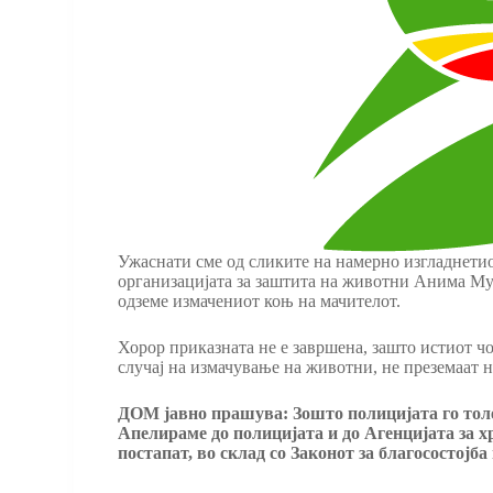
Ужаснати сме од сликите на намерно изгладнетио
организацијата за заштита на животни Анима Мунд
одземе измачениот коњ на мачителот.
Хорор приказната не е завршена, зашто истиот ч
случај на измачување на животни, не преземаат 
ДОМ јавно прашува: Зошто полицијата го толе
Апелираме до полицијата и до Агенцијата за хр
постапат, во склад со Законот за благосостојб