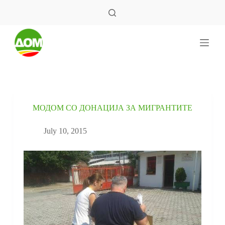
S
k
i
p
t
o
c
o
n
t
e
МОДОМ СО ДОНАЦИЈА ЗА МИГРАНТИТЕ
n
t
July 10, 2015