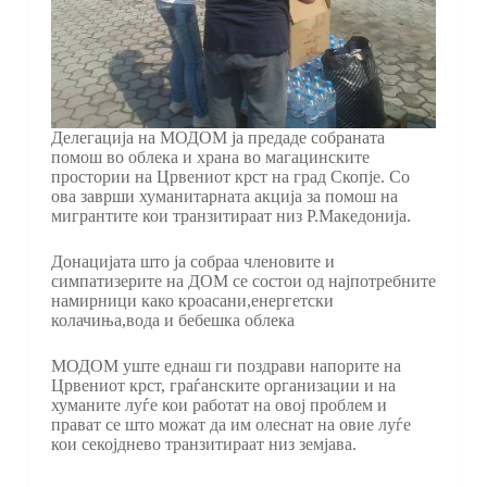
Делегација на МОДОМ ја предаде собраната
помош во облека и храна во магацинските
простории на Црвениот крст на град Скопје. Со
ова заврши хуманитарната акција за помош на
мигрантите кои транзитираат низ Р.Македонија.
Донацијата што ја собраа членовите и
симпатизерите на ДОМ се состои од најпотребните
намирници како кроасани,енергетски
колачиња,вода и бебешка облека
МОДОМ уште еднаш ги поздрави напорите на
Црвениот крст, граѓанските организации и на
хуманите луѓе кои работат на овој проблем и
прават се што можат да им олеснат на овие луѓе
кои секојднево транзитираат низ земјава.