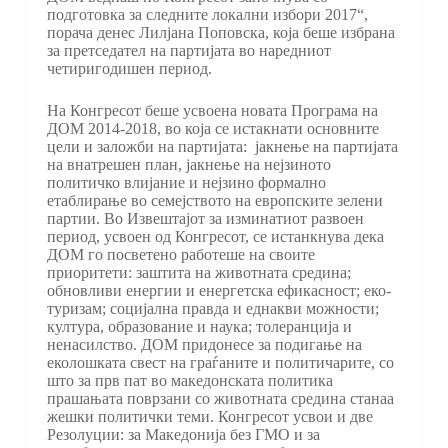
подготовка за следните локални избори 2017“,
порача денес Лилјана Поповска, која беше избрана
за претседател на партијата во наредниот
четиригодишен период.
На Конгресот беше усвоена новата Програма на
ДОМ 2014-2018, во која се истакнати основните
цели и заложби на партијата: јакнење на партијата
на внатрешен план, јакнење на нејзиното
политичко влијание и нејзино формално
етаблирање во семејството на европските зелени
партии. Во Извештајот за изминатиот развоен
период, усвоен од Конгресот, се истанкнува дека
ДОМ го посветено работеше на своите
приоритети: заштита на животната средина;
обновливи енергии и енергетска ефикасност; еко-
туризам; социјална правда и еднакви можности;
култура, образование и наука; толеранција и
ненасилство. ДОМ придонесе за подигање на
еколошката свест на граѓаните и политичарите, со
што за прв пат во македонската политика
прашањата поврзани со животната средина станаа
жешки политички теми. Конгресот усвои и две
Резолуции: за Македонија без ГМО и за