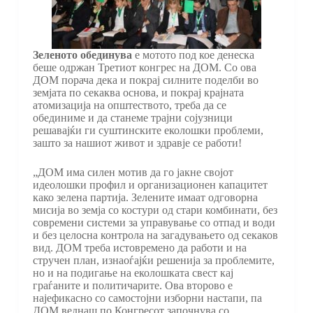
Зеленото обединува
е мотото под кое денеска
беше одржан Третиот конгрес на ДОМ. Со ова
ДОМ порача дека и покрај силните поделби во
земјата по секаква основа, и покрај крајната
атомизација на општеството, треба да се
обединиме и да станеме трајни сојузници
решавајќи ги суштинските еколошки проблеми,
зашто за нашиот живот и здравје се работи!
„ДОМ има силен мотив да го јакне својот
идеолошки профил и организационен капацитет
како зелена партија. Зелените имаат одговорна
мисија во земја со костури од стари комбинати, без
современи системи за управување со отпад и води
и без целосна контрола на загадувањето од секаков
вид. ДОМ треба истовремено да работи и на
стручен план, изнаоѓајќи решенија за проблемите,
но и на подигање на еколошката свест кај
граѓаните и политичарите. Ова второво е
најефикасно со самостојни изборни настапи, па
ДОМ веднаш по Конгресот започнува со