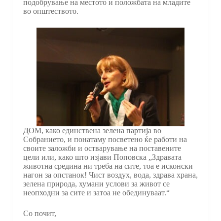
подобрување на местото и положбата на младите
во општеството.
ДОМ, како единствена зелена партија во
Собранието, и понатаму посветено ќе работи на
своите заложби и остварување на поставените
цели или, како што изјави Поповска „Здравата
животна средина ни треба на сите, тоа е исконски
нагон за опстанок! Чист воздух, вода, здрава храна,
зелена природа, хумани услови за живот се
неопходни за сите и затоа не обединуваат.“
Со почит,