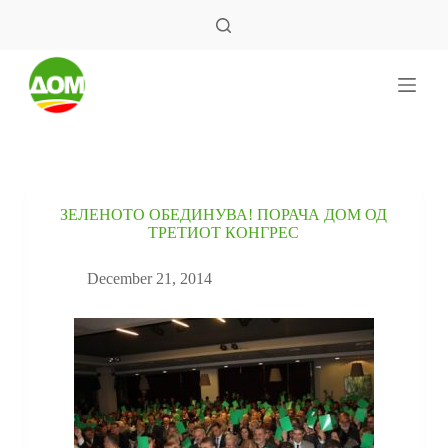
S
k
i
p
t
o
c
o
n
t
e
ЗЕЛЕНОТО ОБЕДИНУВА! ПОРАЧА ДОМ ОД
n
ТРЕТИОТ КОНГРЕС
t
December 21, 2014