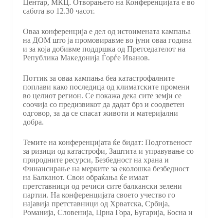
Центар, МКЦ. Отворањето на Конференцијата е во
сабота во 12.30 часот.
Оваа конференција е дел од истоимената кампања
на ДОМ што ја промовиравме во јуни оваа година
и за која добивме поддршка од Претседателот на
Република Македонија Ѓорѓе Иванов.
Поттик за оваа кампања беа катастрофалните
поплави како последица од климатските промени
во целиот регион. Се покажа дека сите земји се
соочија со предизвикот да дадат брз и соодветен
одговор, за да се спасат животи и материјални
добра.
Темите на конференцијата ќе бидат: Подготвеност
за ризици од катастрофи, Заштита и управување со
природните ресурси, Безбедност на храна и
Финансирање на мерките за еколошка безбедност
на Балканот. Свои обраќања ќе имаат
претставници од речиси сите балкански зелени
партии. На конференцијата своето учество го
најавија претставници од Хрватска, Србија,
Романија, Словенија, Црна Гора, Бугарија, Босна и