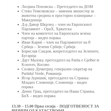
Лилјана Поповска – Претседател на ДОМ
Стево Темелковски – заменик министер за
животна средина и просторно планирање –
Македонија
Д-р Давор Шкрлец – член на Европскиот
Парламент – ОраХ, Хрватска
Член на комитетот на Европската зелена
партија – видео порака
Иван Кариќ – член на Парламентот на Р.
Србија – Зелени Србије, Србија
Борислав Сандов, копретседател на Зелените,
Бугарија
Даут Малоку, претседател на Partia e Gjelber te
Kosoves, Косово
Силвиу Думитриу, генерален секретар на
Partidul Verde, Романија
Игор Јуришиќ, претседател на Странка
Младих Словеније, Словенија – видео
порака
Денис Грац, претседател на Наша Странка,
БиХ – видео порака
13.30 – 15.00 Прва сесија
–
ПОДГОТВЕНОСТ ЗА
РИЗИЦИ ОД КАТАСТРОФИ