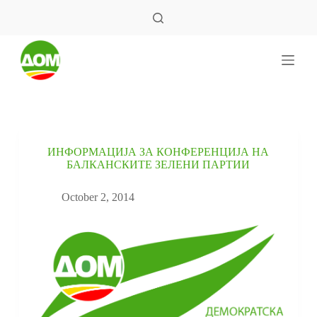
S
k
i
p
t
o
c
o
n
t
e
ИНФОРМАЦИЈА ЗА КОНФЕРЕНЦИЈА НА
n
БАЛКАНСКИТЕ ЗЕЛЕНИ ПАРТИИ
t
October 2, 2014