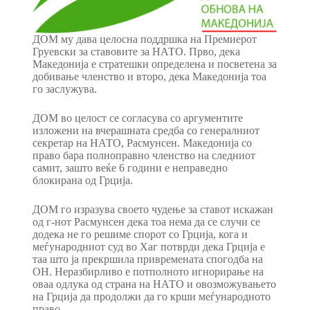
ДОМ му дава целосна поддршка на Премиерот
Груевски за ставовите за НАТО. Прво, дека
Македонија е стратешки определена и посветена за
добивање членство и второ, дека Македонија тоа
го заслужува.
ДОМ во целост се согласува со аргументите
изложени на вчерашната средба со генералниот
секретар на НАТО, Расмунсен. Македонија со
право бара полноправно членство на следниот
самит, зашто веќе 6 години е неправедно
блокирана од Грција.
ДОМ го изразува своето чудење за ставот искажан
од г-нот Расмунсен дека тоа нема да се случи се
додека не го решиме спорот со Грција, кога и
меѓународниот суд во Хаг потврди дека Грција е
таа што ја прекршила привремената спогодба на
ОН. Неразбирливо е потполното игнорирање на
оваа одлука од страна на НАТО и овозможувањето
на Грција да продолжи да го крши меѓународното
право.