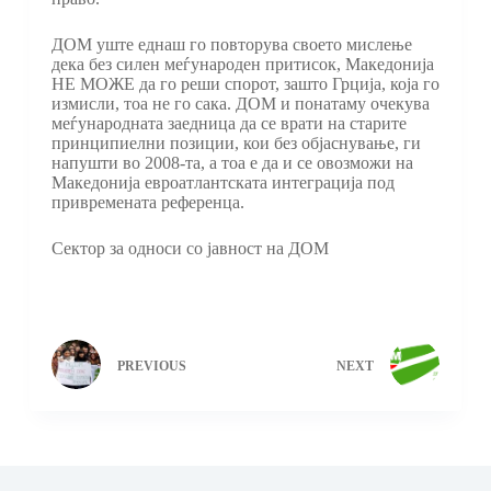
ДОМ уште еднаш го повторува своето мислење
дека без силен меѓународен притисок, Македонија
НЕ МОЖЕ да го реши спорот, зашто Грција, која го
измисли, тоа не го сака. ДОМ и понатаму очекува
меѓународната заедница да се врати на старите
принципиелни позиции, кои без објаснување, ги
напушти во 2008-та, а тоа е да и се овозможи на
Македонија евроатлантската интеграција под
привремената референца.
Сектор за односи со јавност на ДОМ
PREVIOUS
NEXT