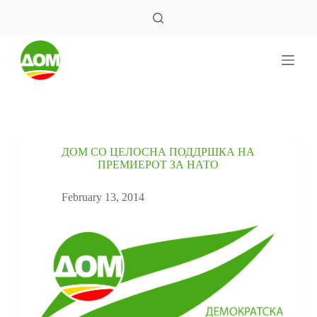
S
k
i
p
t
o
c
o
n
t
e
ДОМ СО ЦЕЛОСНА ПОДДРШКА НА
n
ПРЕМИЕРОТ ЗА НАТО
t
February 13, 2014