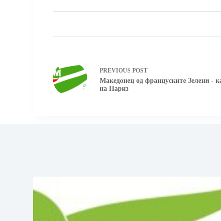
PREVIOUS
POST
Македонец од француските Зелени - к
на Париз