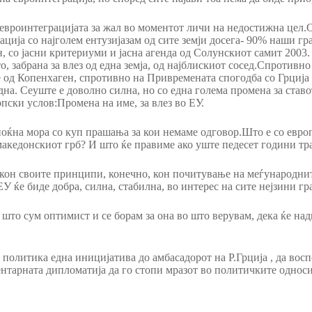
евроинтеграцијата за жал во моментот личи на недостижна цел.Од
ција со најголем ентузијазам од сите земји досега- 90% наши гр
н, со јасни критериуми и јасна агенда од Солунскиот самит 2003
о, забрана за влез од една земја, од најблискиот сосед.Спротивн
од Копенхаген, спротивно на Привремената спогодба со Грција
а. Сеуште е доволно силна, но со една голема промена за ставот
ски услов:Промена на име, за влез во ЕУ.
 ноќна мора со куп прашања за кои немаме одговор.Што е со евро
македонскиот грб? И што ќе правиме ако уште педесет години тра
 кон своите принципи, конечно, кон почитување на меѓународни
ЕУ ќе биде добра, силна, стабилна, во интерес на сите нејзини гр
 што сум оптимист и се борам за она во што верувам, дека ќе на
а политика една иницијатива до амбасадорот на Р.Грција , да во
ентарната дипломатија да го стопи мразот во политичките односи