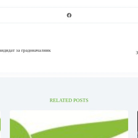
андидат за градоначалник
З
RELATED POSTS