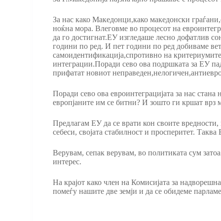
За нас како Македонци,како македонски граѓани,
ноќна мора. Влеговме во процесот на евроинтегра
да го достигнат.ЕУ изгледаше лесно дофатлив со
години по ред. И пет години по ред добиваме вет
самоидентификација,спротивно на критериумите 
интеграции.Поради сево ова подршката за ЕУ падн
прифатат новиот неправеден,нелогичен,антиевроп
Поради сево ова евроинтеграцијата за нас стана
европјаните им се битни? И зошто ги кршат врз 
Предлагам ЕУ да се врати кон своите вредности,
себеси, својата стабилност и просперитет. Таква 
Верувам, сепак верувам, во политиката сум затоа
интерес.
На крајот како член на Комисијата за надворешн
помеѓу нашите две земји и да се обидеме парлам