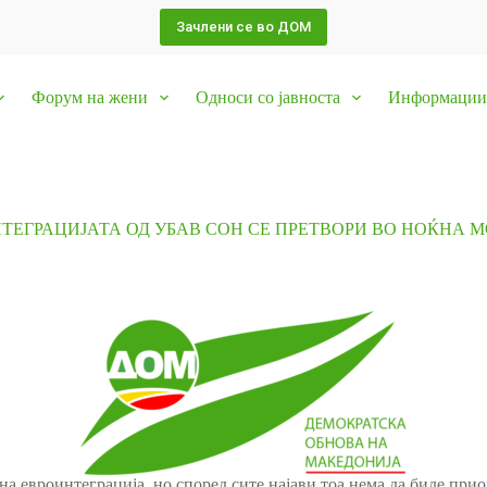
Зачлени се во ДОМ
Форум на жени
Односи со јавноста
Информации 
ТЕГРАЦИЈАТА ОД УБАВ СОН СЕ ПРЕТВОРИ ВО НОЌНА МО
на евроинтеграција, но според сите најави тоа нема да биде прио