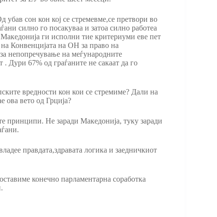
 убав сон кон кој се стремевме,се претвори во
аѓани силно го посакуваа и затоа силно работеа
. Македонија ги исполни тие критериуми еве пет
о на Конвенцијата на ОН за право на
 за непопречување на меѓународните
 . Дури 67% од граѓаните не сакаат да го
пските вредности кон кои се стремиме? Дали на
е ова вето од Грција?
те принципи. Не заради Македонија, туку заради
аѓани.
двладее правдата,здравата логика и заедничкиот
споставиме конечно парламентарна соработка
.