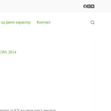
од јавен карактер
Контакт
РА 2014
ритет за ЕУ во овие шест месеци.