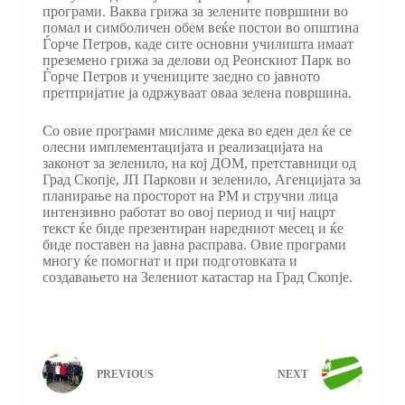
програми. Ваква грижа за зелените површини во
помал и симболичен обем веќе постои во општина
Ѓорче Петров, каде сите основни училишта имаат
преземено грижа за делови од Реонскиот Парк во
Ѓорче Петров и учениците заедно со јавното
претпријатие ја одржуваат оваа зелена површина.
Со овие програми мислиме дека во еден дел ќе се
олесни имплементацијата и реализацијата на
законот за зеленило, на кој ДОМ, претставници од
Град Скопје, ЈП Паркови и зеленило, Агенцијата за
планирање на просторот на РМ и стручни лица
интензивно работат во овој период и чиј нацрт
текст ќе биде презентиран наредниот месец и ќе
биде поставен на јавна расправа. Овие програми
многу ќе помогнат и при подготовката и
создавањето на Зелениот катастар на Град Скопје.
PREVIOUS
NEXT