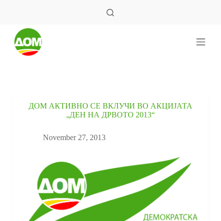
S
k
i
p
t
o
c
o
n
t
e
ДОМ АКТИВНО СЕ ВКЛУЧИ ВО АКЦИЈАТА
n
„ДЕН НА ДРВОТО 2013“
t
November 27, 2013