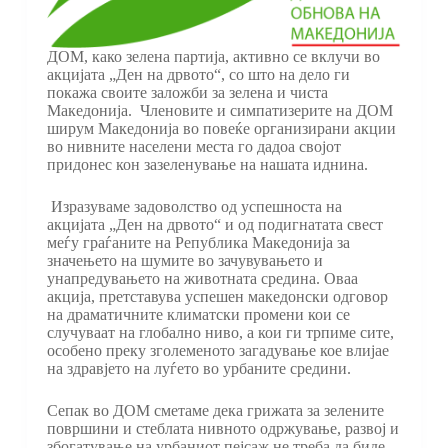
ДОМ, како зелена партија, активно се вклучи во
акцијата „Ден на дрвото“, со што на дело ги
покажа своите заложби за зелена и чиста
Македонија. Членовите и симпатизерите на ДОМ
ширум Македонија во повеќе организирани акции
во нивните населени места го дадоа својот
придонес кон зазеленување на нашата иднина.
Изразуваме задоволство од успешноста на
акцијата „Ден на дрвото“ и од подигнатата свест
меѓу граѓаните на Република Македонија за
значењето на шумите во зачувувањето и
унапредувањето на животната средина. Оваа
акција, претставува успешен македонски одговор
на драматичните климатски промени кои се
случуваат на глобално ниво, а кои ги трпиме сите,
особено преку зголеменото загадување кое влијае
на здравјето на луѓето во урбаните средини.
Сепак во ДОМ сметаме дека грижата за зелените
површини и стеблата нивното одржување, развој и
збогатување на урбаниот пејсаж не треба да биде