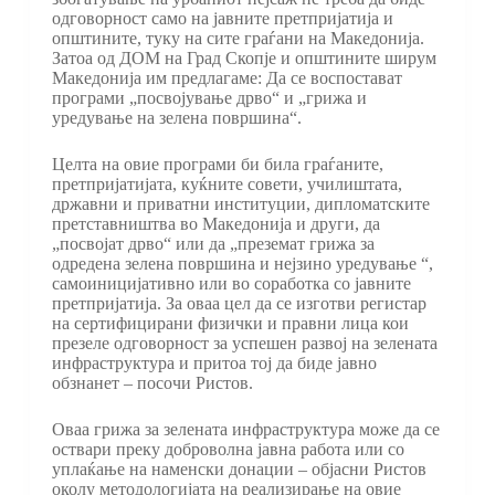
одговорност само на јавните претпријатија и
општините, туку на сите граѓани на Македонија.
Затоа од ДОМ на Град Скопје и општините ширум
Македонија им предлагаме: Да се воспостават
програми „посвојување дрво“ и „грижа и
уредување на зелена површина“.
Целта на овие програми би била граѓаните,
претпријатијата, куќните совети, училиштата,
државни и приватни институции, дипломатските
претставништва во Македонија и други, да
„посвојат дрво“ или да „преземат грижа за
одредена зелена површина и нејзино уредување “,
самоиницијативно или во соработка со јавните
претпријатија. За оваа цел да се изготви регистар
на сертифицирани физички и правни лица кои
презеле одговорност за успешен развој на зелената
инфраструктура и притоа тој да биде јавно
обзнанет – посочи Ристов.
Оваа грижа за зелената инфраструктура може да се
оствари преку доброволна јавна работа или со
уплаќање на наменски донации – објасни Ристов
околу методологијата на реализирање на овие