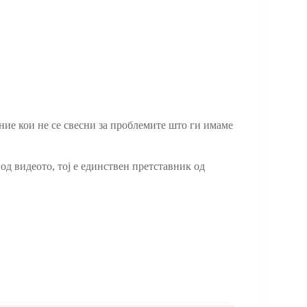
 оние кои не се свесни за проблемите што ги имаме
од видеото, тој е единствен претставник од