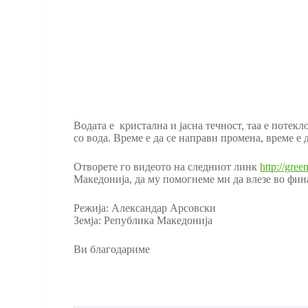
Водата е кристална и јасна течност, таа е потекл
со вода. Време е да се направи промена, време е 
Отворете го видеото на следниот линк
http://gre
Македонија, да му помогнеме ми да влезе во фина
Режија: Александар Арсовски
Земја: Република Македонија
Ви благодариме