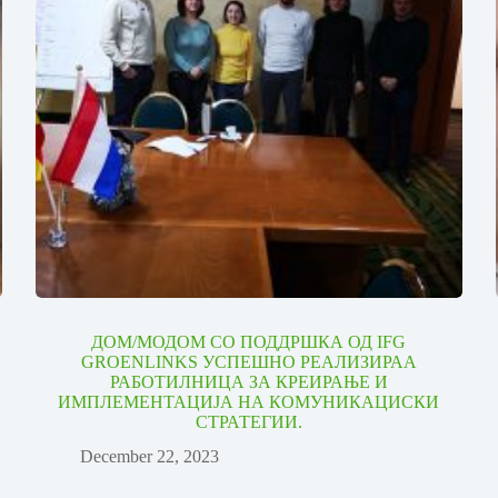
ДОМ/МОДОМ СО ПОДДРШКА ОД IFG
GROENLINKS УСПЕШНО РЕАЛИЗИРАА
РАБОТИЛНИЦА ЗА КРЕИРАЊЕ И
ИМПЛЕМЕНТАЦИЈА НА КОМУНИКАЦИСКИ
СТРАТЕГИИ.
December 22, 2023