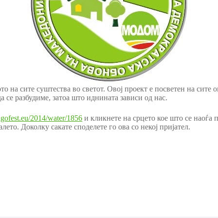
ото на сите суштества во светот. Овој проект е посветен на сите
да се разбудиме, затоа што иднината зависи од нас.
engofest.eu/2014/water/1856
и кликнете на срцето кое што се наоѓа п
лето. Доколку сакате споделете го ова со некој пријател.