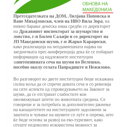
Претседателката на ДОМ, Лилјана Поповска и
Ване Михајловски, член на НВО Вила Зора
, на
нивно барање денеска имаа средби со директорот
на
Државниот инспекторат за шумарство и
ловство, г-н Билен Саљији и со директорот на
ЈП Македонски шуми, г-н Жарко Караџоски
,
како реализација на неодамнешната најава на
заедничката прес-конференција дека ќе се побараат
информации од надлежните институции
за
интензивната сеча на шуми во Велешко,
посебно околу селата Папрадиште и Нежилово.
Во разговорот во двете институции беше искажана
силна воља да се спречи дивата сеча и со ревизија
на сите аспекти од спроведувањето на Законот за
шуми, да се отстранат слабостите кои
овозможуваат штети по животната средина. Се
говореше и за потребата за дополнително јакнење
на капацитетите на институциите задолжени за
заштита и чување на шумите со луѓе и опрема, што
ќе биде основа за развој на еко-туризмот, како
сеуште недоволно искористена можност за