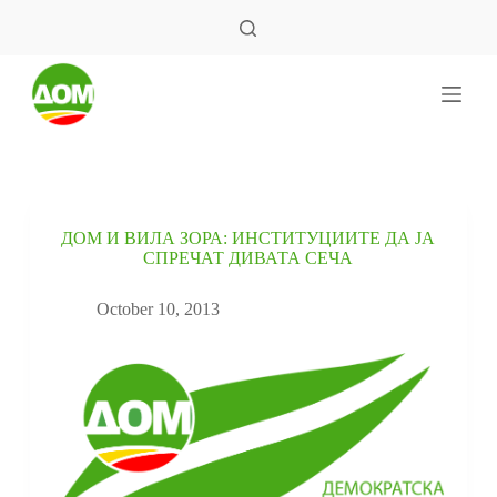
S
k
i
p
t
o
c
o
n
t
e
ДОМ И ВИЛА ЗОРА: ИНСТИТУЦИИТЕ ДА ЈА
n
СПРЕЧАТ ДИВАТА СЕЧА
t
October 10, 2013