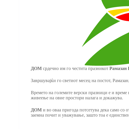
ДОМ
срдечно им го честита празникот
Рамазан 
Завршувајќи го светиот месец на постот, Рамазан
Времето на големите верски празници е и време н
живеење на овие простори налага и докажува.
ДОМ
и во оваа пригода потсетува дека само со о
заемна почит и уважување, зашто тоа е единстве