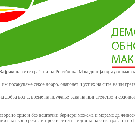
Бајрам
на сите граѓани на Република Македонија од муслиманск
, им посакуваме секое добро, благодет и успех на сите наши граѓ
а добра волја, време на пружање рака на пријателство и соживот
творено срце и без вештачки бариери можеме и мораме да живееме
ниот пат кон среќна и просперитетна иднина на сите граѓани во