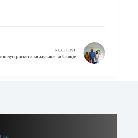
NEXT
POST
 индустриското загадување во Скопје